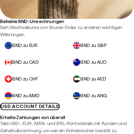
Beliebte BND-Umrechnungen
Sieh Wechselkurse von Brunei-Dollar zu anderen wichtigen
Währungen.
BND zu EUR
BND zu GBP
BND zu CAD
BND zu AUD
BND zu CHF
BND zu AED
BND zu AMD
BND zu ANG
USD ACCOUNT DETAILS
Erhalte Zahlungen von überall
Teile USD-, EUR-, MXN- und BRL-Kontodetails mit Kunden und
Gehaltsabrechnung, um wie ein Einheimischer bezahlt zu