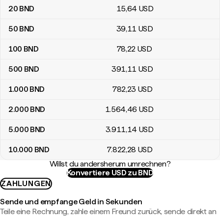
20
BND
15
,64
USD
50
BND
39
,11
USD
100
BND
78
,22
USD
500
BND
391
,11
USD
1.000
BND
782
,23
USD
2.000
BND
1.564
,46
USD
5.000
BND
3.911
,14
USD
10.000
BND
7.822
,28
USD
Willst du andersherum umrechnen?
Konvertiere USD zu BND
ZAHLUNGEN
Sende und empfange Geld in Sekunden
Teile eine Rechnung, zahle einem Freund zurück, sende direkt an