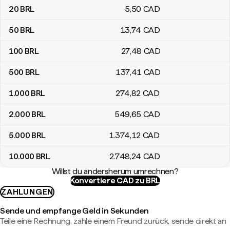
20
BRL
5
,50
CAD
50
BRL
13
,74
CAD
100
BRL
27
,48
CAD
500
BRL
137
,41
CAD
1.000
BRL
274
,82
CAD
2.000
BRL
549
,65
CAD
5.000
BRL
1.374
,12
CAD
10.000
BRL
2.748
,24
CAD
Willst du andersherum umrechnen?
Konvertiere CAD zu BRL
ZAHLUNGEN
Sende und empfange Geld in Sekunden
Teile eine Rechnung, zahle einem Freund zurück, sende direkt an