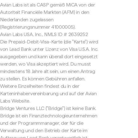
Avian Labs ist als CASP gemäß MiCA von der
Autoriteit Financiële Markten (AFM) in den
Niederlanden zugelassen
(Registrierungsnummer 41000005).
Avian Labs USA, Inc., NMLS ID # 2639252
Die Prepaid-Debit-Visa-Karte (die "Karte") wird
von Lead Bank unter Lizenz von Visa U.S.A. Inc.
ausgegeben und kann überall dort eingesetzt
werden, wo Visa akzeptiert wird. Du musst
mindestens 18 Jahre alt sein, um einen Antrag
zu stellen. Es können Gebühren anfallen.
Weitere Einzelheiten findest du in der
Karteninhabervereinbarung und auf der Avian
Labs Website.
Bridge Ventures LLC ("Bridge") ist keine Bank.
Bridge ist ein Finanztechnologieunternehmen
und der Programmmanager, der für die
Verwaltung und den Betrieb der Karte im
Auftrag von Lead Bank verantwortlich ist.