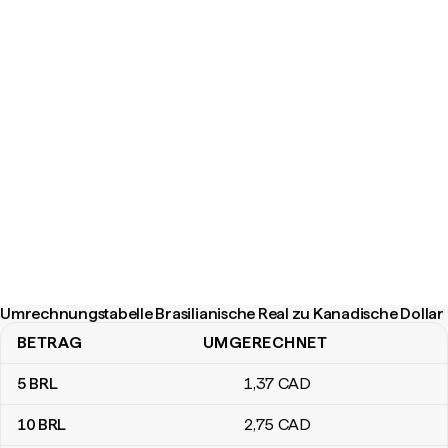
Umrechnungstabelle Brasilianische Real zu Kanadische Dollar
BETRAG
UMGERECHNET
Umrechnungstabelle Brasilianische Real zu Kanadische Dollar
5
BRL
1
,37
CAD
10
BRL
2
,75
CAD