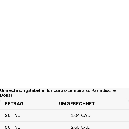
Umrechnungstabelle Honduras-Lempira zu Kanadische
Dollar
BETRAG
UMGERECHNET
Umrechnungstabelle Honduras-Lempira zu Kanadische Dollar
20
HNL
1
,04
CAD
50
HNL
2
,60
CAD