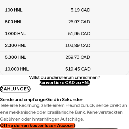
100
HNL
5
,19
CAD
500
HNL
25
,97
CAD
1.000
HNL
51
,95
CAD
2.000
HNL
103
,89
CAD
5.000
HNL
259
,73
CAD
10.000
HNL
519
,45
CAD
Willst du andersherum umrechnen?
Konvertiere CAD zu HNL
ZAHLUNGEN
Sende und empfange Geld in Sekunden
Teile eine Rechnung, zahle einem Freund zurück, sende direkt an
eine mexikanische oder brasilianische Bank. Keine versteckten
Gebühren oder hinterhältigen Aufschläge.
Öffne deinen kostenlosen Account