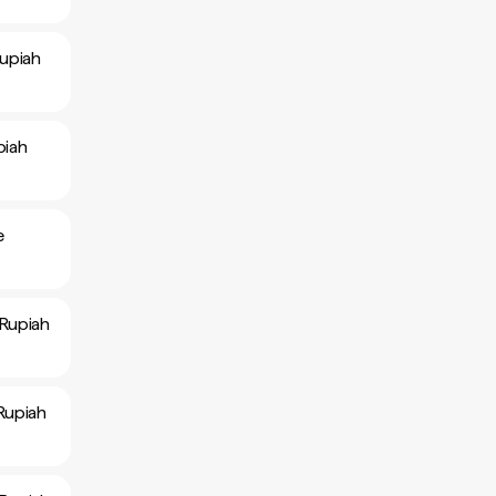
Rupiah
piah
e
 Rupiah
Rupiah