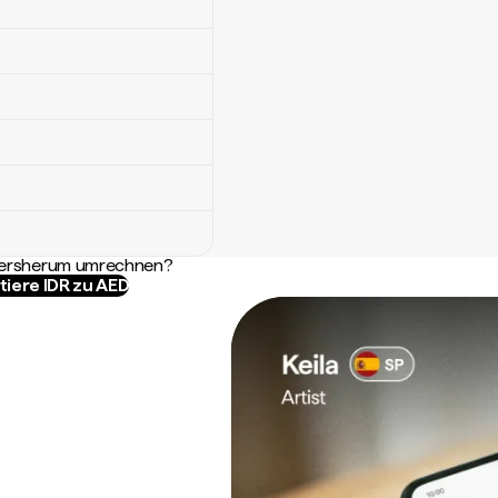
ndersherum umrechnen?
tiere IDR zu AED