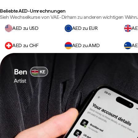
Beliebte AED-Umrechnungen
Sieh Wechselkurse von VAE-Dirham zu anderen wichtigen Währ
AED zu USD
AED zu EUR
AE
AED zu CHF
AED zu AMD
AE