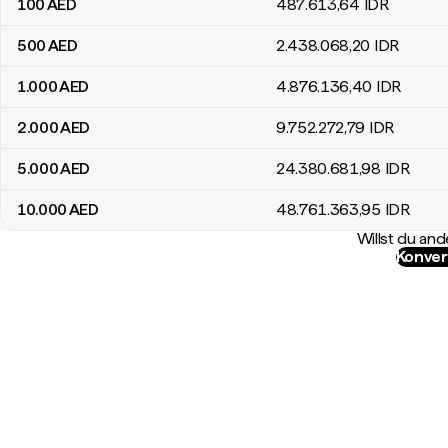
100
AED
487.613
,64
IDR
500
AED
2.438.068
,20
IDR
1.000
AED
4.876.136
,40
IDR
2.000
AED
9.752.272
,79
IDR
5.000
AED
24.380.681
,98
IDR
10.000
AED
48.761.363
,95
IDR
Willst du a
Konver