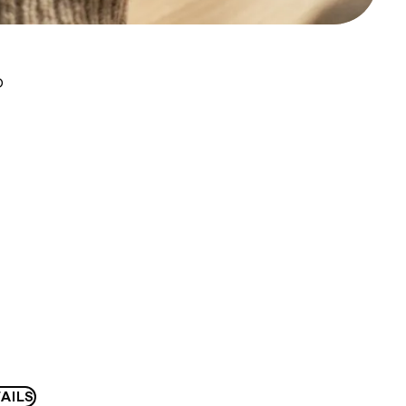
D
AILS