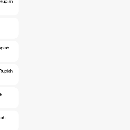
 Rupiah
upiah
Rupiah
e
iah