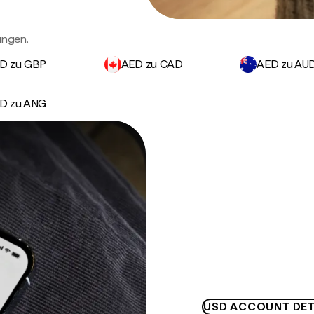
ungen.
D zu GBP
AED zu CAD
AED zu AU
D zu ANG
USD ACCOUNT DET