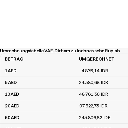
Umrechnungstabelle VAE-Dirham zu Indonesische Rupiah
BETRAG
UMGERECHNET
Umrechnungstabelle VAE-Dirham zu Indonesische Rupiah
1
AED
4.876
,14
IDR
5
AED
24.380
,68
IDR
10
AED
48.761
,36
IDR
20
AED
97.522
,73
IDR
50
AED
243.806
,82
IDR