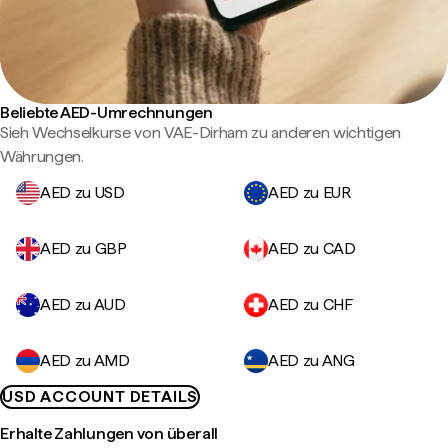
Beliebte AED-Umrechnungen
Sieh Wechselkurse von VAE-Dirham zu anderen wichtigen
Währungen.
AED zu USD
AED zu EUR
AED zu GBP
AED zu CAD
AED zu AUD
AED zu CHF
AED zu AMD
AED zu ANG
USD ACCOUNT DETAILS
Erhalte Zahlungen von überall