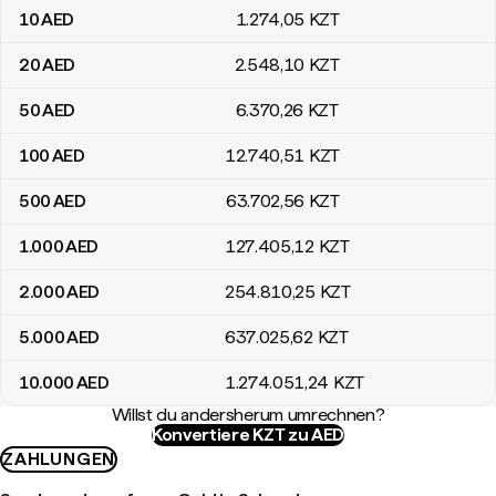
10
AED
1.274
,05
KZT
20
AED
2.548
,10
KZT
50
AED
6.370
,26
KZT
100
AED
12.740
,51
KZT
500
AED
63.702
,56
KZT
1.000
AED
127.405
,12
KZT
2.000
AED
254.810
,25
KZT
5.000
AED
637.025
,62
KZT
10.000
AED
1.274.051
,24
KZT
Willst du andersherum umrechnen?
Konvertiere KZT zu AED
ZAHLUNGEN