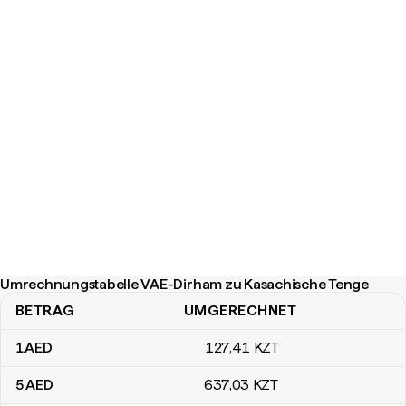
Umrechnungstabelle VAE-Dirham zu Kasachische Tenge
BETRAG
UMGERECHNET
Umrechnungstabelle VAE-Dirham zu Kasachische Tenge
1
AED
127
,41
KZT
5
AED
637
,03
KZT