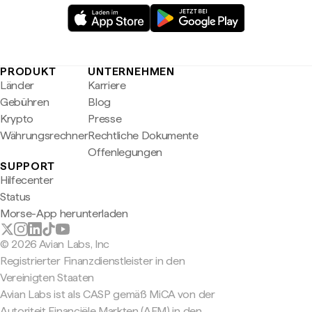
PRODUKT
UNTERNEHMEN
Länder
Karriere
Gebühren
Blog
Krypto
Presse
Währungsrechner
Rechtliche Dokumente
Offenlegungen
SUPPORT
Hilfecenter
Status
Morse-App herunterladen
© 2026 Avian Labs, Inc
Registrierter Finanzdienstleister in den
Vereinigten Staaten
Avian Labs ist als CASP gemäß MiCA von der
Autoriteit Financiële Markten (AFM) in den