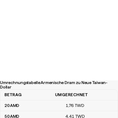
Umrechnungstabelle Armenische Dram zu Neue Taiwan-
Dollar
BETRAG
UMGERECHNET
Umrechnungstabelle Armenische Dram zu Neue Taiwan-Dollar
20
AMD
1
,76
TWD
50
AMD
4
,41
TWD