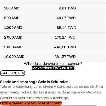
100
AMD
8
,81
TWD
500
AMD
44
,07
TWD
1.000
AMD
88
,14
TWD
2.000
AMD
176
,27
TWD
5.000
AMD
440
,68
TWD
10.000
AMD
881
,37
TWD
Willst du andersherum umrechnen?
Konvertiere TWD zu AMD
ZAHLUNGEN
Sende und empfange Geld in Sekunden
Teile eine Rechnung, zahle einem Freund zurück, sende direkt an
eine mexikanische oder brasilianische Bank. Keine versteckten
Gebühren oder hinterhältigen Aufschläge.
Öffne deinen kostenlosen Account