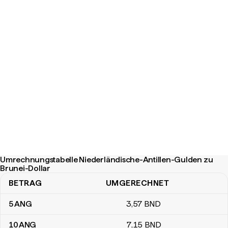
Umrechnungstabelle Niederländische-Antillen-Gulden zu
Brunei-Dollar
BETRAG
UMGERECHNET
Umrechnungstabelle Niederländische-Antillen-Gulden zu Brunei-
5
ANG
3
,57
BND
10
ANG
7
,15
BND