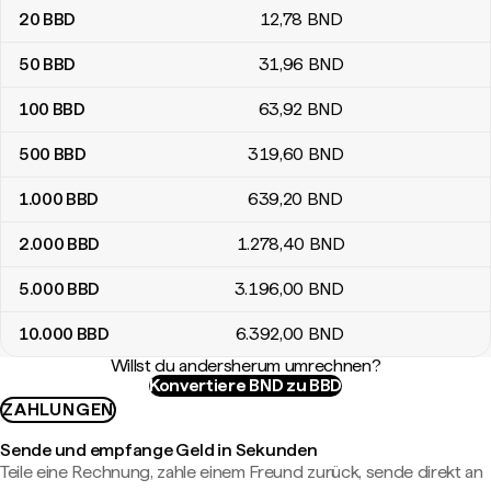
20
BBD
12
,78
BND
50
BBD
31
,96
BND
100
BBD
63
,92
BND
500
BBD
319
,60
BND
1.000
BBD
639
,20
BND
2.000
BBD
1.278
,40
BND
5.000
BBD
3.196
,00
BND
10.000
BBD
6.392
,00
BND
Willst du andersherum umrechnen?
Konvertiere BND zu BBD
ZAHLUNGEN
Sende und empfange Geld in Sekunden
Teile eine Rechnung, zahle einem Freund zurück, sende direkt an