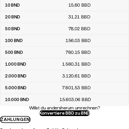
10
BND
15
,60
BBD
20
BND
31
,21
BBD
50
BND
78
,02
BBD
100
BND
156
,03
BBD
500
BND
780
,15
BBD
1.000
BND
1.560
,31
BBD
2.000
BND
3.120
,61
BBD
5.000
BND
7.801
,53
BBD
10.000
BND
15.603
,06
BBD
Willst du andersherum umrechnen?
Konvertiere BBD zu BND
ZAHLUNGEN