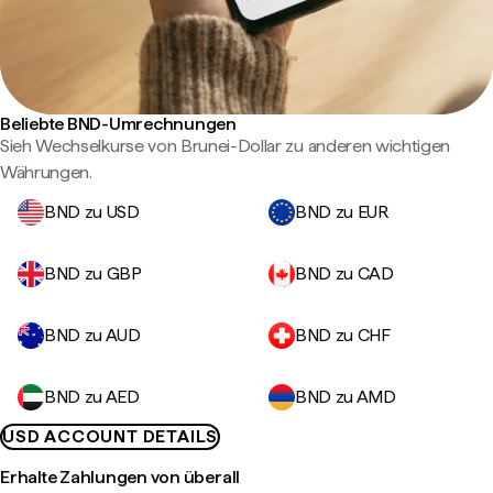
Beliebte BND-Umrechnungen
Sieh Wechselkurse von Brunei-Dollar zu anderen wichtigen
Währungen.
BND zu USD
BND zu EUR
BND zu GBP
BND zu CAD
BND zu AUD
BND zu CHF
BND zu AED
BND zu AMD
USD ACCOUNT DETAILS
Erhalte Zahlungen von überall