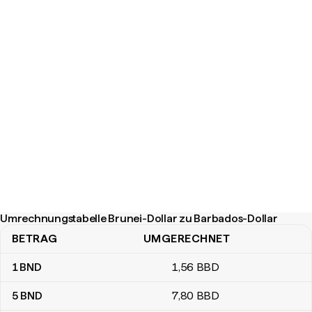
Umrechnungstabelle Brunei-Dollar zu Barbados-Dollar
BETRAG
UMGERECHNET
Umrechnungstabelle Brunei-Dollar zu Barbados-Dollar
1
BND
1
,56
BBD
5
BND
7
,80
BBD