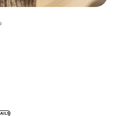
D
AILS