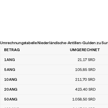
Umrechnungstabelle Niederländische-Antillen-Gulden zu Su
BETRAG
UMGERECHNET
Umrechnungstabelle Niederländische-Antillen-Gulden zu Surinam
1
ANG
21
,17
SRD
5
ANG
105
,85
SRD
10
ANG
211
,70
SRD
20
ANG
423
,40
SRD
50
ANG
1.058
,50
SRD