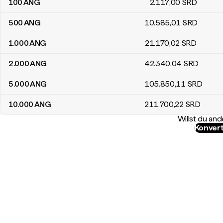
100
ANG
2.117
,00
SRD
500
ANG
10.585
,01
SRD
1.000
ANG
21.170
,02
SRD
2.000
ANG
42.340
,04
SRD
5.000
ANG
105.850
,11
SRD
10.000
ANG
211.700
,22
SRD
Willst du a
Konvert