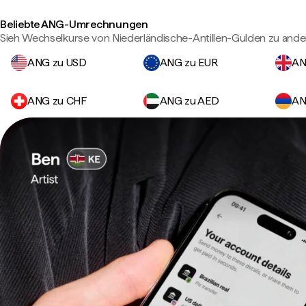
Beliebte ANG-Umrechnungen
Sieh Wechselkurse von Niederländische-Antillen-Gulden zu and
ANG zu USD
ANG zu EUR
AN
ANG zu CHF
ANG zu AED
AN