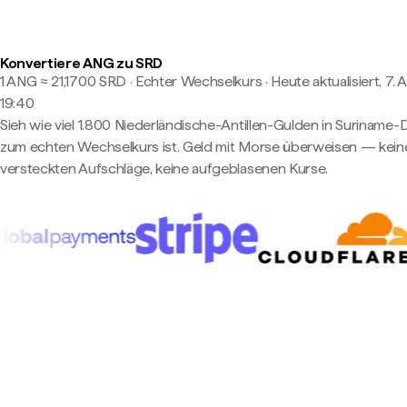
Konvertiere ANG zu SRD
1 ANG ≈ 21,1700 SRD · Echter Wechselkurs
·
Heute aktualisiert, 7. 
19:40
Sieh wie viel 1.800 Niederländische-Antillen-Gulden in Suriname-D
zum echten Wechselkurs ist. Geld mit Morse überweisen — kein
versteckten Aufschläge, keine aufgeblasenen Kurse.