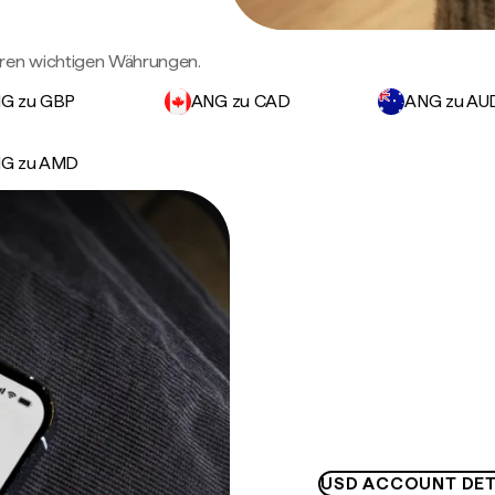
eren wichtigen Währungen.
G zu GBP
ANG zu CAD
ANG zu AU
G zu AMD
USD ACCOUNT DET