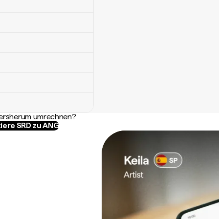
ndersherum umrechnen?
iere SRD zu ANG