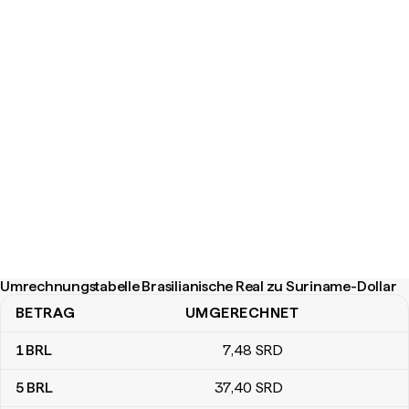
Umrechnungstabelle Brasilianische Real zu Suriname-Dollar
BETRAG
UMGERECHNET
Umrechnungstabelle Brasilianische Real zu Suriname-Dollar
1
BRL
7
,48
SRD
5
BRL
37
,40
SRD