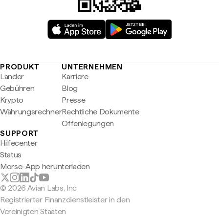
PRODUKT
UNTERNEHMEN
Länder
Karriere
Gebühren
Blog
Krypto
Presse
Währungsrechner
Rechtliche Dokumente
Offenlegungen
SUPPORT
Hilfecenter
Status
Morse-App herunterladen
© 2026 Avian Labs, Inc
Registrierter Finanzdienstleister in den
Vereinigten Staaten