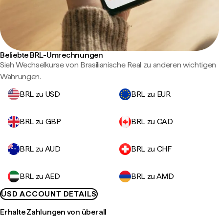
Beliebte BRL-Umrechnungen
Sieh Wechselkurse von Brasilianische Real zu anderen wichtigen
Währungen.
BRL zu USD
BRL zu EUR
BRL zu GBP
BRL zu CAD
BRL zu AUD
BRL zu CHF
BRL zu AED
BRL zu AMD
USD ACCOUNT DETAILS
Erhalte Zahlungen von überall