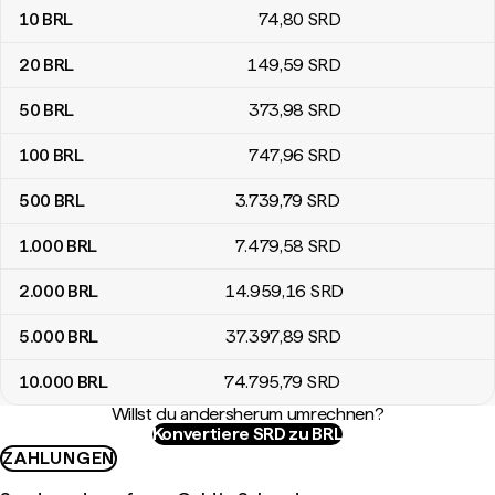
10
BRL
74
,80
SRD
20
BRL
149
,59
SRD
50
BRL
373
,98
SRD
100
BRL
747
,96
SRD
500
BRL
3.739
,79
SRD
1.000
BRL
7.479
,58
SRD
2.000
BRL
14.959
,16
SRD
5.000
BRL
37.397
,89
SRD
10.000
BRL
74.795
,79
SRD
Willst du andersherum umrechnen?
Konvertiere SRD zu BRL
ZAHLUNGEN