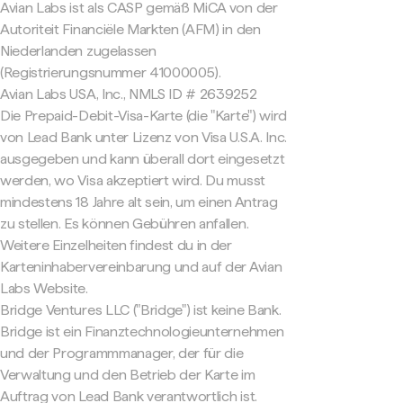
Avian Labs ist als CASP gemäß MiCA von der
Autoriteit Financiële Markten (AFM) in den
Niederlanden zugelassen
(Registrierungsnummer 41000005).
Avian Labs USA, Inc., NMLS ID # 2639252
Die Prepaid-Debit-Visa-Karte (die "Karte") wird
von Lead Bank unter Lizenz von Visa U.S.A. Inc.
ausgegeben und kann überall dort eingesetzt
werden, wo Visa akzeptiert wird. Du musst
mindestens 18 Jahre alt sein, um einen Antrag
zu stellen. Es können Gebühren anfallen.
Weitere Einzelheiten findest du in der
Karteninhabervereinbarung und auf der Avian
Labs Website.
Bridge Ventures LLC ("Bridge") ist keine Bank.
Bridge ist ein Finanztechnologieunternehmen
und der Programmmanager, der für die
Verwaltung und den Betrieb der Karte im
Auftrag von Lead Bank verantwortlich ist.