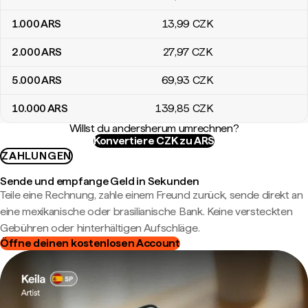
1.000
ARS
13
,99
CZK
2.000
ARS
27
,97
CZK
5.000
ARS
69
,93
CZK
10.000
ARS
139
,85
CZK
Willst du andersherum umrechnen?
Konvertiere CZK zu ARS
ZAHLUNGEN
Sende und empfange Geld in Sekunden
Teile eine Rechnung, zahle einem Freund zurück, sende direkt an
eine mexikanische oder brasilianische Bank. Keine versteckten
Gebühren oder hinterhältigen Aufschläge.
Öffne deinen kostenlosen Account