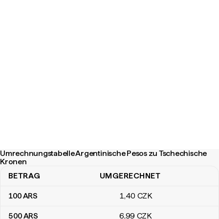
Umrechnungstabelle Argentinische Pesos zu Tschechische
Kronen
BETRAG
UMGERECHNET
Umrechnungstabelle Argentinische Pesos zu Tschechische Kron
100
ARS
1
,40
CZK
500
ARS
6
,99
CZK