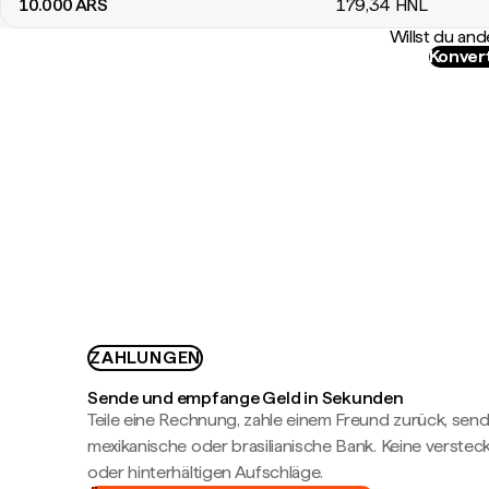
10.000
ARS
179
,34
HNL
Willst du a
Konver
ZAHLUNGEN
Sende und empfange Geld in Sekunden
Teile eine Rechnung, zahle einem Freund zurück, send
mexikanische oder brasilianische Bank. Keine verste
oder hinterhältigen Aufschläge.