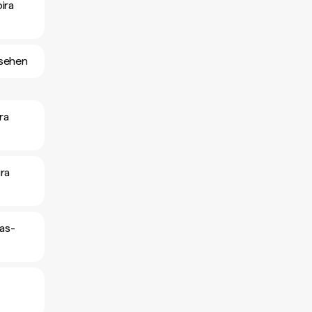
ira
nsehen
ra
ra
as-