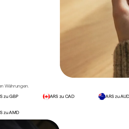
gen Währungen.
S zu GBP
ARS zu CAD
ARS zu AU
S zu AMD