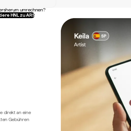
ndersherum umrechnen?
tiere HNL zu ARS
e direkt an eine
ckten Gebühren