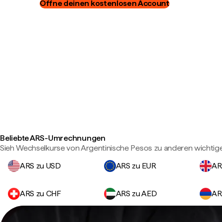
Öffne deinen kostenlosen Account
Beliebte ARS-Umrechnungen
Sieh Wechselkurse von Argentinische Pesos zu anderen wichti
ARS zu USD
ARS zu EUR
AR
ARS zu CHF
ARS zu AED
AR