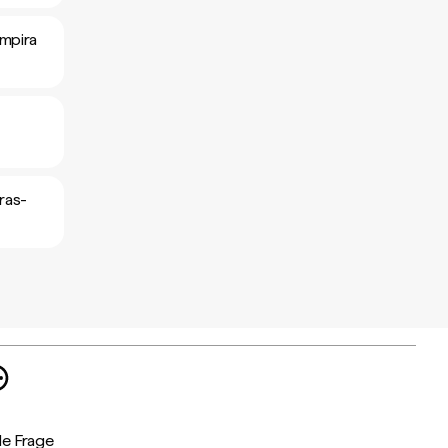
mpira
ras-
de Frage