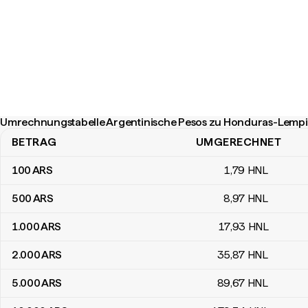
Umrechnungstabelle Argentinische Pesos zu Honduras-Lempi
BETRAG
UMGERECHNET
Umrechnungstabelle Argentinische Pesos zu Honduras-Lempira
100
ARS
1
,79
HNL
500
ARS
8
,97
HNL
1.000
ARS
17
,93
HNL
2.000
ARS
35
,87
HNL
5.000
ARS
89
,67
HNL