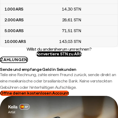
1.000
ARS
14
,30
STN
2.000
ARS
28
,61
STN
5.000
ARS
71
,51
STN
10.000
ARS
143
,03
STN
Willst du andersherum umrechnen?
Konvertiere STN zu ARS
ZAHLUNGEN
Sende und empfange Geld in Sekunden
Teile eine Rechnung, zahle einem Freund zurück, sende direkt an
eine mexikanische oder brasilianische Bank. Keine versteckten
Gebühren oder hinterhältigen Aufschläge.
Öffne deinen kostenlosen Account