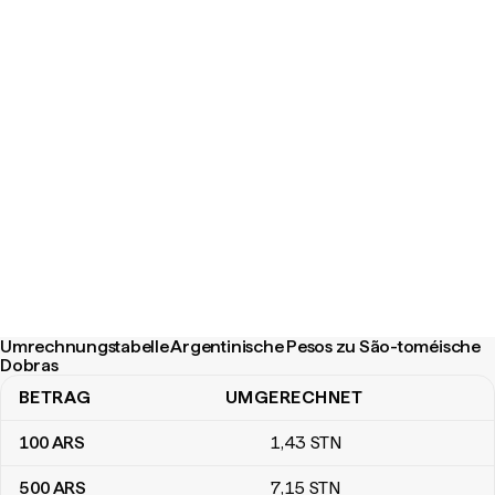
Umrechnungstabelle Argentinische Pesos zu São-toméische
Dobras
BETRAG
UMGERECHNET
Umrechnungstabelle Argentinische Pesos zu São-toméische Do
100
ARS
1
,43
STN
500
ARS
7
,15
STN