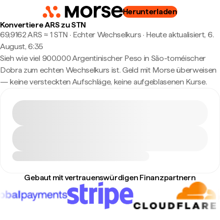
Herunterladen
Konvertiere ARS zu STN
69,9162 ARS ≈ 1 STN · Echter Wechselkurs
·
Heute aktualisiert, 6.
August, 6:35
Sieh wie viel 900.000 Argentinischer Peso in São-toméischer
Dobra zum echten Wechselkurs ist. Geld mit Morse überweisen
— keine versteckten Aufschläge, keine aufgeblasenen Kurse.
Gebaut mit vertrauenswürdigen Finanzpartnern