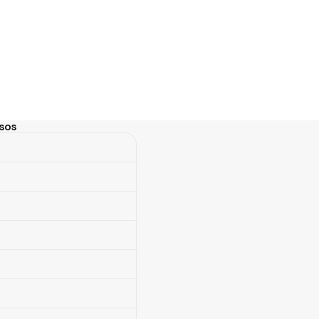
sos
s