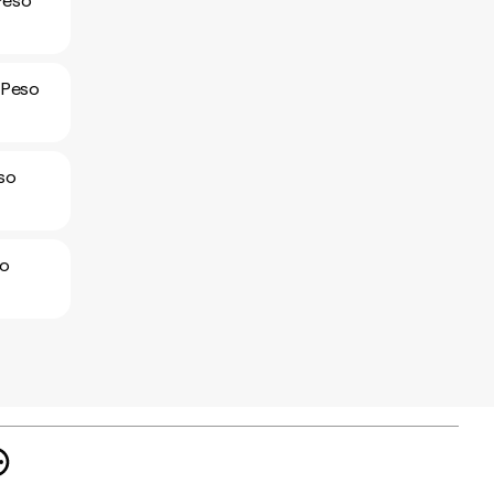
Peso
 Peso
so
so