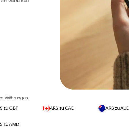
ckten Gebühren
gen Währungen.
S zu GBP
ARS zu CAD
ARS zu AU
S zu AMD