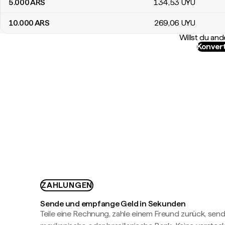
5.000
ARS
134
,53
UYU
10.000
ARS
269
,06
UYU
Willst du a
Konver
ZAHLUNGEN
Sende und empfange Geld in Sekunden
Teile eine Rechnung, zahle einem Freund zurück, send