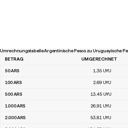
Umrechnungstabelle Argentinische Pesos zu Uruguayische Pe
BETRAG
UMGERECHNET
Umrechnungstabelle Argentinische Pesos zu Uruguayische Peso
50
ARS
1
,35
UYU
100
ARS
2
,69
UYU
500
ARS
13
,45
UYU
1.000
ARS
26
,91
UYU
2.000
ARS
53
,81
UYU