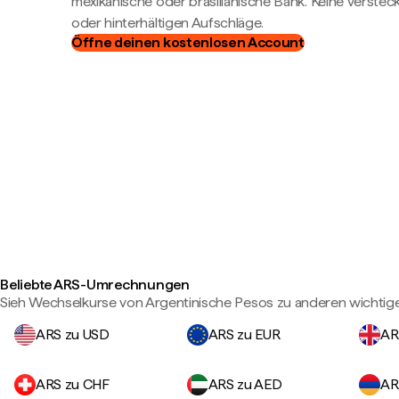
mexikanische oder brasilianische Bank. Keine verste
oder hinterhältigen Aufschläge.
Öffne deinen kostenlosen Account
Beliebte ARS-Umrechnungen
Sieh Wechselkurse von Argentinische Pesos zu anderen wichti
ARS zu USD
ARS zu EUR
AR
ARS zu CHF
ARS zu AED
AR