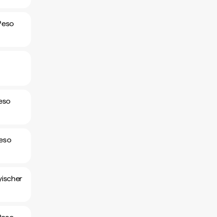
 Peso
eso
Peso
yischer