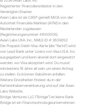
© 2026 Avian Labs, Inc
Registrierter Finanzdienstleister in den
Vereinigten Staaten
Avian Labs ist als CASP gemäß MiCA von der
Autoriteit Financiële Markten (AFM) in den
Niederlanden zugelassen
(Registrierungsnummer 41000005).
Avian Labs USA, Inc., NMLS ID # 2639252
Die Prepaid-Debit-Visa-Karte (die "Karte") wird
von Lead Bank unter Lizenz von Visa U.S.A. Inc.
ausgegeben und kann überall dort eingesetzt
werden, wo Visa akzeptiert wird. Du musst
mindestens 18 Jahre alt sein, um einen Antrag
zu stellen. Es können Gebühren anfallen.
Weitere Einzelheiten findest du in der
Karteninhabervereinbarung und auf der Avian
Labs Website.
Bridge Ventures LLC ("Bridge") ist keine Bank.
Bridge ist ein Finanztechnologieunternehmen