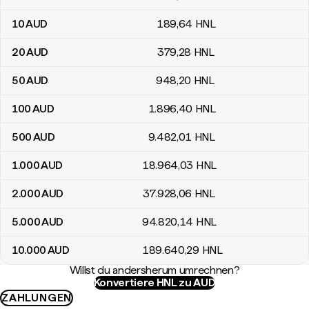
10
AUD
189
,64
HNL
20
AUD
379
,28
HNL
50
AUD
948
,20
HNL
100
AUD
1.896
,40
HNL
500
AUD
9.482
,01
HNL
1.000
AUD
18.964
,03
HNL
2.000
AUD
37.928
,06
HNL
5.000
AUD
94.820
,14
HNL
10.000
AUD
189.640
,29
HNL
Willst du andersherum umrechnen?
Konvertiere HNL zu AUD
ZAHLUNGEN