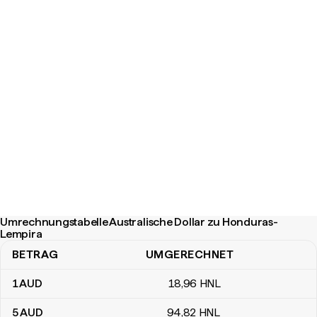
Umrechnungstabelle Australische Dollar zu Honduras-
Lempira
BETRAG
UMGERECHNET
Umrechnungstabelle Australische Dollar zu Honduras-Lempira
1
AUD
18
,96
HNL
5
AUD
94
,82
HNL