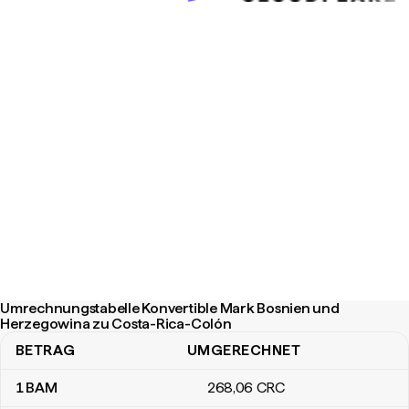
Umrechnungstabelle Konvertible Mark Bosnien und
Herzegowina zu Costa-Rica-Colón
BETRAG
UMGERECHNET
Umrechnungstabelle Konvertible Mark Bosnien und Herzegowina
1
BAM
268
,06
CRC