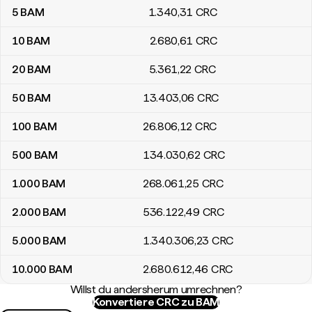
5
BAM
1.340
,31
CRC
10
BAM
2.680
,61
CRC
20
BAM
5.361
,22
CRC
50
BAM
13.403
,06
CRC
100
BAM
26.806
,12
CRC
500
BAM
134.030
,62
CRC
1.000
BAM
268.061
,25
CRC
2.000
BAM
536.122
,49
CRC
5.000
BAM
1.340.306
,23
CRC
10.000
BAM
2.680.612
,46
CRC
Willst du andersherum umrechnen?
Konvertiere CRC zu BAM