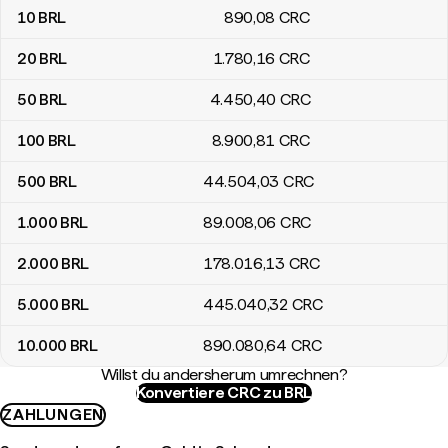
10
BRL
890
,08
CRC
20
BRL
1.780
,16
CRC
50
BRL
4.450
,40
CRC
100
BRL
8.900
,81
CRC
500
BRL
44.504
,03
CRC
1.000
BRL
89.008
,06
CRC
2.000
BRL
178.016
,13
CRC
5.000
BRL
445.040
,32
CRC
10.000
BRL
890.080
,64
CRC
Willst du andersherum umrechnen?
Konvertiere CRC zu BRL
ZAHLUNGEN