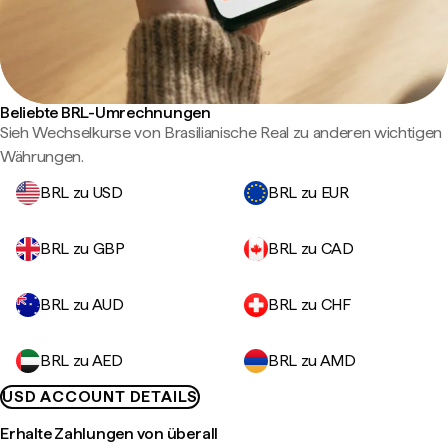
Beliebte BRL-Umrechnungen
Sieh Wechselkurse von Brasilianische Real zu anderen wichtigen
Währungen.
BRL zu USD
BRL zu EUR
BRL zu GBP
BRL zu CAD
BRL zu AUD
BRL zu CHF
BRL zu AED
BRL zu AMD
USD ACCOUNT DETAILS
Erhalte Zahlungen von überall