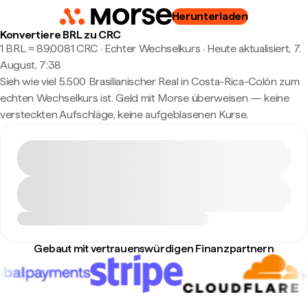
Herunterladen
Konvertiere BRL zu CRC
1 BRL ≈ 89,0081 CRC · Echter Wechselkurs
·
Heute aktualisiert, 7.
August, 7:38
Sieh wie viel 5.500 Brasilianischer Real in Costa-Rica-Colón zum
echten Wechselkurs ist. Geld mit Morse überweisen — keine
versteckten Aufschläge, keine aufgeblasenen Kurse.
Gebaut mit vertrauenswürdigen Finanzpartnern