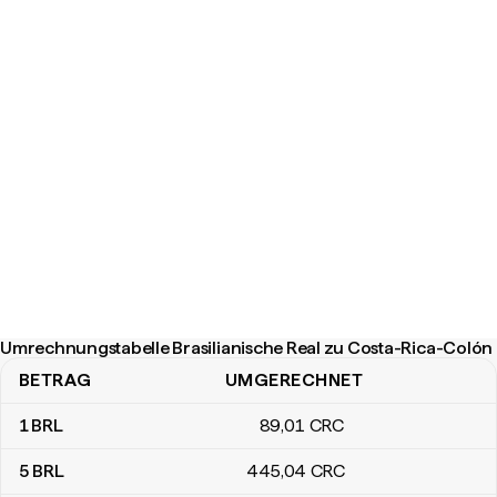
Umrechnungstabelle Brasilianische Real zu Costa-Rica-Colón
BETRAG
UMGERECHNET
Umrechnungstabelle Brasilianische Real zu Costa-Rica-Colón
1
BRL
89
,01
CRC
5
BRL
445
,04
CRC