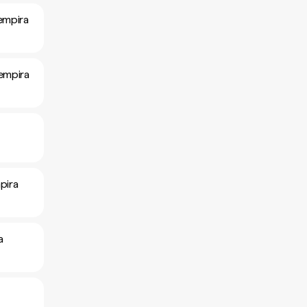
empira
empira
pira
a