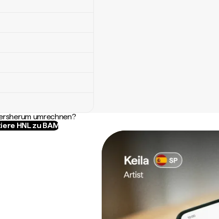
ndersherum umrechnen?
iere HNL zu BAM