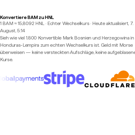
Konvertiere BAM zu HNL
1 BAM ≈ 15,8092 HNL · Echter Wechselkurs
·
Heute aktualisiert, 7.
August, 5:14
Sieh wie viel 1.800 Konvertible Mark Bosnien und Herzegowina in
Honduras-Lempira zum echten Wechselkurs ist. Geld mit Morse
überweisen — keine versteckten Aufschläge, keine aufgeblasen
Kurse.