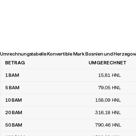
Umrechnungstabelle Konvertible Mark Bosnien und Herzego
BETRAG
UMGERECHNET
Umrechnungstabelle Konvertible Mark Bosnien und Herzegowin
1
BAM
15
,81
HNL
5
BAM
79
,05
HNL
10
BAM
158
,09
HNL
20
BAM
316
,18
HNL
50
BAM
790
,46
HNL