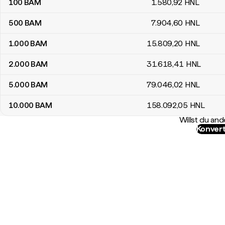
100
BAM
1.580
,92
HNL
500
BAM
7.904
,60
HNL
1.000
BAM
15.809
,20
HNL
2.000
BAM
31.618
,41
HNL
5.000
BAM
79.046
,02
HNL
10.000
BAM
158.092
,05
HNL
Willst du a
Konvert