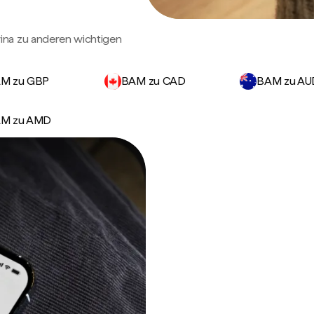
ina zu anderen wichtigen
M zu GBP
BAM zu CAD
BAM zu AU
M zu AMD