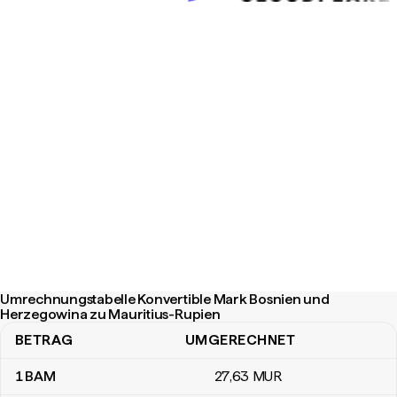
Umrechnungstabelle Konvertible Mark Bosnien und
Herzegowina zu Mauritius-Rupien
BETRAG
UMGERECHNET
Umrechnungstabelle Konvertible Mark Bosnien und Herzegowina
1
BAM
27
,63
MUR