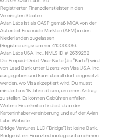
© 2026 Avian Labs, Inc
Registrierter Finanzdienstleister in den
Vereinigten Staaten
Avian Labs ist als CASP gemäß MiCA von der
Autoriteit Financiële Markten (AFM) in den
Niederlanden zugelassen
(Registrierungsnummer 41000005).
Avian Labs USA, Inc., NMLS ID # 2639252
Die Prepaid-Debit-Visa-Karte (die "Karte") wird
von Lead Bank unter Lizenz von Visa U.S.A. Inc.
ausgegeben und kann überall dort eingesetzt
werden, wo Visa akzeptiert wird. Du musst
mindestens 18 Jahre alt sein, um einen Antrag
zu stellen. Es können Gebühren anfallen.
Weitere Einzelheiten findest du in der
Karteninhabervereinbarung und auf der Avian
Labs Website.
Bridge Ventures LLC ("Bridge") ist keine Bank.
Bridge ist ein Finanztechnologieunternehmen