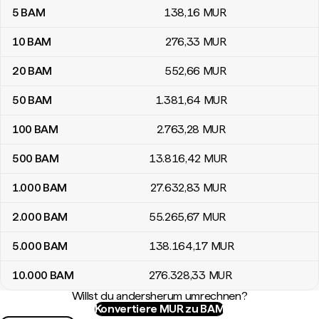
5
BAM
138
,16
MUR
10
BAM
276
,33
MUR
20
BAM
552
,66
MUR
50
BAM
1.381
,64
MUR
100
BAM
2.763
,28
MUR
500
BAM
13.816
,42
MUR
1.000
BAM
27.632
,83
MUR
2.000
BAM
55.265
,67
MUR
5.000
BAM
138.164
,17
MUR
10.000
BAM
276.328
,33
MUR
Willst du andersherum umrechnen?
Konvertiere MUR zu BAM