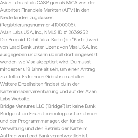
Avian Labs ist als CASP gemäß MiCA von der
Autoriteit Financiële Markten (AFM) in den
Niederlanden zugelassen
(Registrierungsnummer 41000005).
Avian Labs USA, Inc., NMLS ID # 2639252
Die Prepaid-Debit-Visa-Karte (die "Karte") wird
von Lead Bank unter Lizenz von Visa U.S.A. Inc.
ausgegeben und kann überall dort eingesetzt
werden, wo Visa akzeptiert wird. Du musst
mindestens 18 Jahre alt sein, um einen Antrag
zu stellen. Es können Gebühren anfallen.
Weitere Einzelheiten findest du in der
Karteninhabervereinbarung und auf der Avian
Labs Website.
Bridge Ventures LLC ("Bridge") ist keine Bank.
Bridge ist ein Finanztechnologieunternehmen
und der Programmmanager, der für die
Verwaltung und den Betrieb der Karte im
Auftrag von Lead Bank verantwortlich ist.