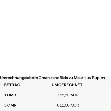
Umrechnungstabelle Omanische Rials zu Mauritius-Rupien
BETRAG
UMGERECHNET
Umrechnungstabelle Omanische Rials zu Mauritius-Rupien
1
OMR
122
,20
MUR
5
OMR
611
,00
MUR