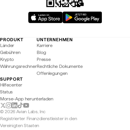
PRODUKT
UNTERNEHMEN
Länder
Karriere
Gebühren
Blog
Krypto
Presse
Währungsrechner
Rechtliche Dokumente
Offenlegungen
SUPPORT
Hilfecenter
Status
Morse-App herunterladen
© 2026 Avian Labs, Inc
Registrierter Finanzdienstleister in den
Vereinigten Staaten