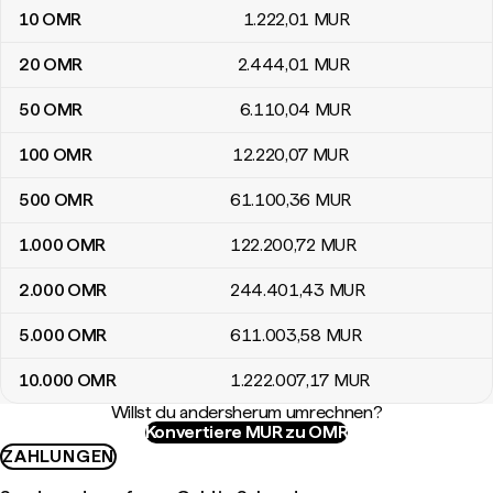
10
OMR
1.222
,01
MUR
20
OMR
2.444
,01
MUR
50
OMR
6.110
,04
MUR
100
OMR
12.220
,07
MUR
500
OMR
61.100
,36
MUR
1.000
OMR
122.200
,72
MUR
2.000
OMR
244.401
,43
MUR
5.000
OMR
611.003
,58
MUR
10.000
OMR
1.222.007
,17
MUR
Willst du andersherum umrechnen?
Konvertiere MUR zu OMR
ZAHLUNGEN