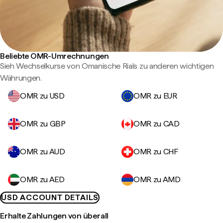
Beliebte OMR-Umrechnungen
Sieh Wechselkurse von Omanische Rials zu anderen wichtigen
Währungen.
OMR zu USD
OMR zu EUR
OMR zu GBP
OMR zu CAD
OMR zu AUD
OMR zu CHF
OMR zu AED
OMR zu AMD
USD ACCOUNT DETAILS
Erhalte Zahlungen von überall