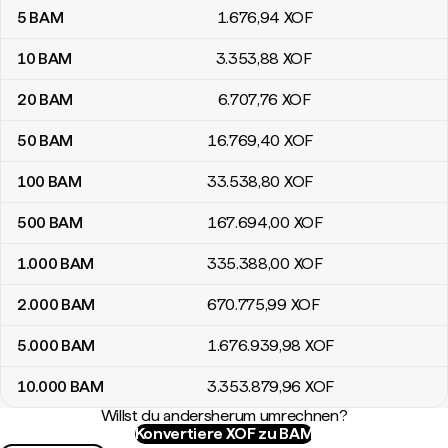
5
BAM
1.676
,94
XOF
10
BAM
3.353
,88
XOF
20
BAM
6.707
,76
XOF
50
BAM
16.769
,40
XOF
100
BAM
33.538
,80
XOF
500
BAM
167.694
,00
XOF
1.000
BAM
335.388
,00
XOF
2.000
BAM
670.775
,99
XOF
5.000
BAM
1.676.939
,98
XOF
10.000
BAM
3.353.879
,96
XOF
Willst du andersherum umrechnen?
Konvertiere XOF zu BAM