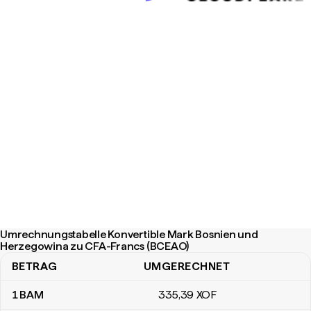
Umrechnungstabelle Konvertible Mark Bosnien und
Herzegowina zu CFA-Francs (BCEAO)
BETRAG
UMGERECHNET
Umrechnungstabelle Konvertible Mark Bosnien und Herzegowin
1
BAM
335
,39
XOF