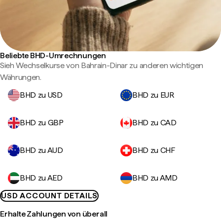
Beliebte BHD-Umrechnungen
Sieh Wechselkurse von Bahrain-Dinar zu anderen wichtigen
Währungen.
BHD zu USD
BHD zu EUR
BHD zu GBP
BHD zu CAD
BHD zu AUD
BHD zu CHF
BHD zu AED
BHD zu AMD
USD ACCOUNT DETAILS
Erhalte Zahlungen von überall