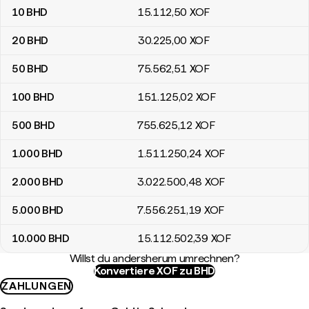
10
BHD
15.112
,50
XOF
20
BHD
30.225
,00
XOF
50
BHD
75.562
,51
XOF
100
BHD
151.125
,02
XOF
500
BHD
755.625
,12
XOF
1.000
BHD
1.511.250
,24
XOF
2.000
BHD
3.022.500
,48
XOF
5.000
BHD
7.556.251
,19
XOF
10.000
BHD
15.112.502
,39
XOF
Willst du andersherum umrechnen?
Konvertiere XOF zu BHD
ZAHLUNGEN