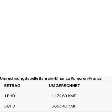
Umrechnungstabelle Bahrain-Dinar zu Komoren-Francs
BETRAG
UMGERECHNET
Umrechnungstabelle Bahrain-Dinar zu Komoren-Francs
1
BHD
1.132
,69
KMF
5
BHD
5.663
,43
KMF