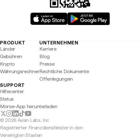
PRODUKT
UNTERNEHMEN
Länder
Karriere
Gebühren
Blog
Krypto
Presse
Währungsrechner
Rechtliche Dokumente
Offenlegungen
SUPPORT
Hilfecenter
Status
Morse-App herunterladen
© 2026 Avian Labs, Inc
Registrierter Finanzdienstleister in den
Vereinigten Staaten