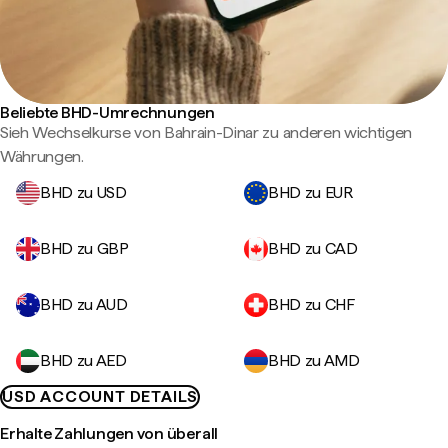
Beliebte BHD-Umrechnungen
Sieh Wechselkurse von Bahrain-Dinar zu anderen wichtigen
Währungen.
BHD zu USD
BHD zu EUR
BHD zu GBP
BHD zu CAD
BHD zu AUD
BHD zu CHF
BHD zu AED
BHD zu AMD
USD ACCOUNT DETAILS
Erhalte Zahlungen von überall