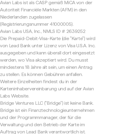
Avian Labs ist als CASP gemäß MiCA von der
Autoriteit Financiële Markten (AFM) in den
Niederlanden zugelassen
(Registrierungsnummer 41000005).
Avian Labs USA, Inc., NMLS ID # 2639252
Die Prepaid-Debit-Visa-Karte (die "Karte") wird
von Lead Bank unter Lizenz von Visa U.S.A. Inc.
ausgegeben und kann überall dort eingesetzt
werden, wo Visa akzeptiert wird. Du musst
mindestens 18 Jahre alt sein, um einen Antrag
zu stellen. Es können Gebühren anfallen.
Weitere Einzelheiten findest du in der
Karteninhabervereinbarung und auf der Avian
Labs Website.
Bridge Ventures LLC ("Bridge") ist keine Bank.
Bridge ist ein Finanztechnologieunternehmen
und der Programmmanager, der für die
Verwaltung und den Betrieb der Karte im
Auftrag von Lead Bank verantwortlich ist.