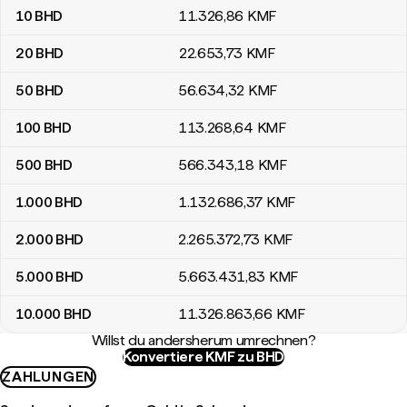
10
BHD
11.326
,86
KMF
20
BHD
22.653
,73
KMF
50
BHD
56.634
,32
KMF
100
BHD
113.268
,64
KMF
500
BHD
566.343
,18
KMF
1.000
BHD
1.132.686
,37
KMF
2.000
BHD
2.265.372
,73
KMF
5.000
BHD
5.663.431
,83
KMF
10.000
BHD
11.326.863
,66
KMF
Willst du andersherum umrechnen?
Konvertiere KMF zu BHD
ZAHLUNGEN