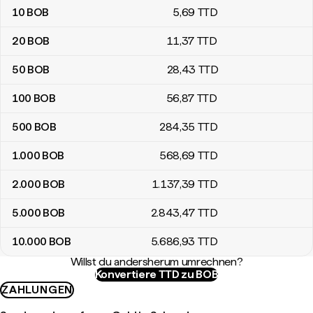
10
BOB
5
,69
TTD
20
BOB
11
,37
TTD
50
BOB
28
,43
TTD
100
BOB
56
,87
TTD
500
BOB
284
,35
TTD
1.000
BOB
568
,69
TTD
2.000
BOB
1.137
,39
TTD
5.000
BOB
2.843
,47
TTD
10.000
BOB
5.686
,93
TTD
Willst du andersherum umrechnen?
Konvertiere TTD zu BOB
ZAHLUNGEN