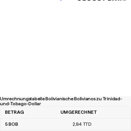
Umrechnungstabelle Bolivianische Bolivianos zu Trinidad-
und-Tobago-Dollar
BETRAG
UMGERECHNET
Umrechnungstabelle Bolivianische Bolivianos zu Trinidad-und-To
5
BOB
2
,84
TTD