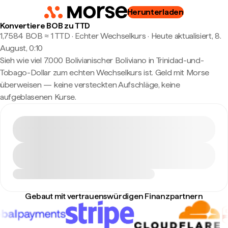
Herunterladen
Konvertiere BOB zu TTD
1,7584 BOB ≈ 1 TTD · Echter Wechselkurs
·
Heute aktualisiert, 8.
August, 0:10
Sieh wie viel 7.000 Bolivianischer Boliviano in Trinidad-und-
Tobago-Dollar zum echten Wechselkurs ist. Geld mit Morse
überweisen — keine versteckten Aufschläge, keine
aufgeblasenen Kurse.
Gebaut mit vertrauenswürdigen Finanzpartnern