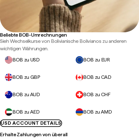
Beliebte BOB-Umrechnungen
Sieh Wechselkurse von Bolivianische Bolivianos zu anderen
wichtigen Währungen.
BOB zu USD
BOB zu EUR
BOB zu GBP
BOB zu CAD
BOB zu AUD
BOB zu CHF
BOB zu AED
BOB zu AMD
USD ACCOUNT DETAILS
Erhalte Zahlungen von überall