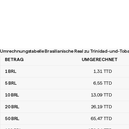
Umrechnungstabelle Brasilianische Real zu Trinidad-und-Tob
BETRAG
UMGERECHNET
Umrechnungstabelle Brasilianische Real zu Trinidad-und-Tobago-
1
BRL
1
,31
TTD
5
BRL
6
,55
TTD
10
BRL
13
,09
TTD
20
BRL
26
,19
TTD
50
BRL
65
,47
TTD