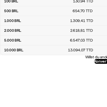
100
BRL
130
,94
TTD
500
BRL
654
,70
TTD
1.000
BRL
1.309
,41
TTD
2.000
BRL
2.618
,81
TTD
5.000
BRL
6.547
,03
TTD
10.000
BRL
13.094
,07
TTD
Willst du a
Konver