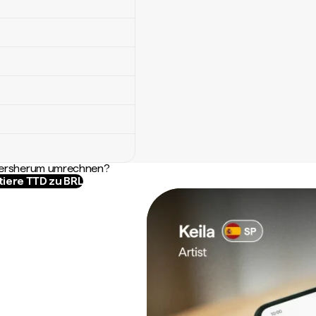
ndersherum umrechnen?
tiere TTD zu BRL