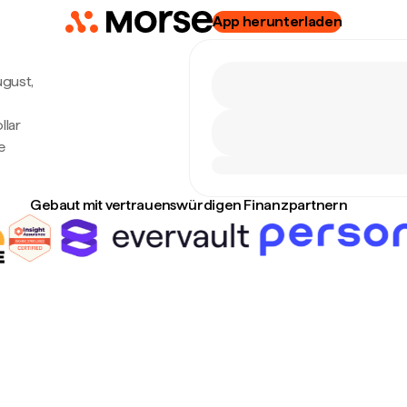
App herunterladen
ugust,
llar
e
Gebaut mit vertrauenswürdigen Finanzpartnern