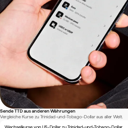
Sende TTD aus anderen Währungen
Vergleiche Kurse zu Trinidad-und-Tobago-Dollar aus aller Welt.
Wechselkurse von US-Dollar zu Trinidad-und-Tobago-Dollar