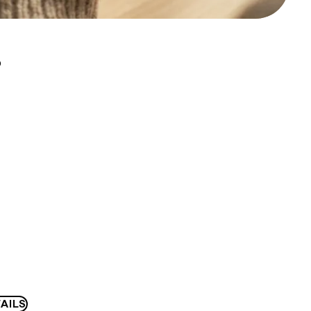
D
AILS