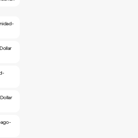
inidad-
Dollar
d-
Dollar
bago-