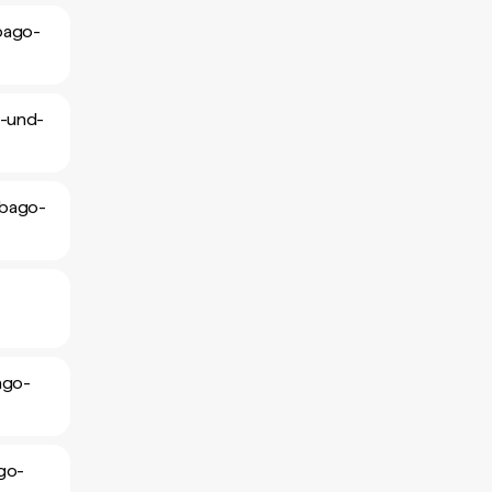
bago-
d-und-
obago-
ago-
go-