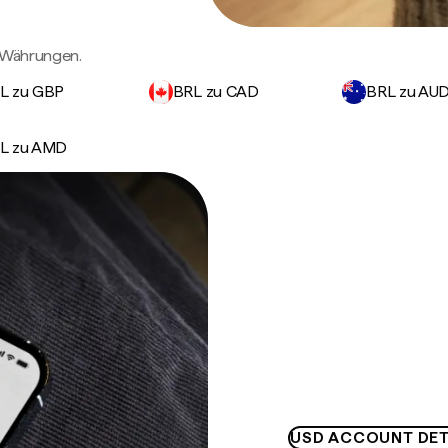
n Währungen.
L zu GBP
BRL zu CAD
BRL zu AU
L zu AMD
USD ACCOUNT DET