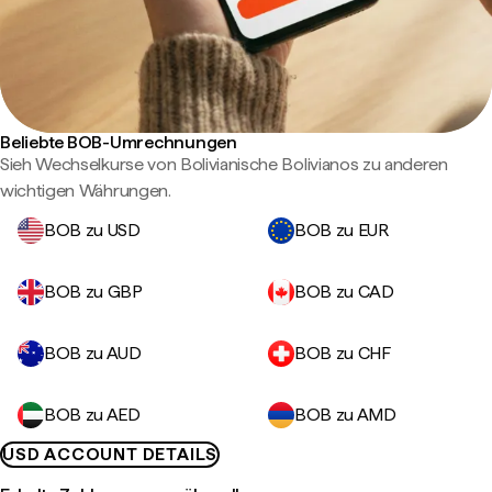
Beliebte BOB-Umrechnungen
Sieh Wechselkurse von Bolivianische Bolivianos zu anderen
wichtigen Währungen.
BOB zu USD
BOB zu EUR
BOB zu GBP
BOB zu CAD
BOB zu AUD
BOB zu CHF
BOB zu AED
BOB zu AMD
USD ACCOUNT DETAILS