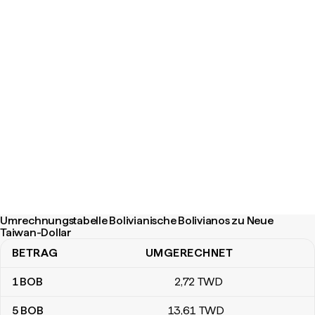
Umrechnungstabelle Bolivianische Bolivianos zu Neue
Taiwan-Dollar
BETRAG
UMGERECHNET
Umrechnungstabelle Bolivianische Bolivianos zu Neue Taiwan-Dol
1
BOB
2
,72
TWD
5
BOB
13
,61
TWD