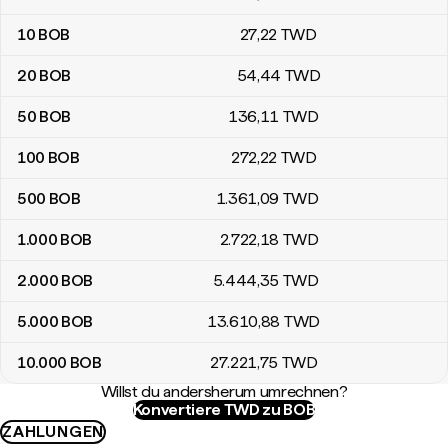
10
BOB
27
,22
TWD
20
BOB
54
,44
TWD
50
BOB
136
,11
TWD
100
BOB
272
,22
TWD
500
BOB
1.361
,09
TWD
1.000
BOB
2.722
,18
TWD
2.000
BOB
5.444
,35
TWD
5.000
BOB
13.610
,88
TWD
10.000
BOB
27.221
,75
TWD
Willst du andersherum umrechnen?
Konvertiere TWD zu BOB
ZAHLUNGEN