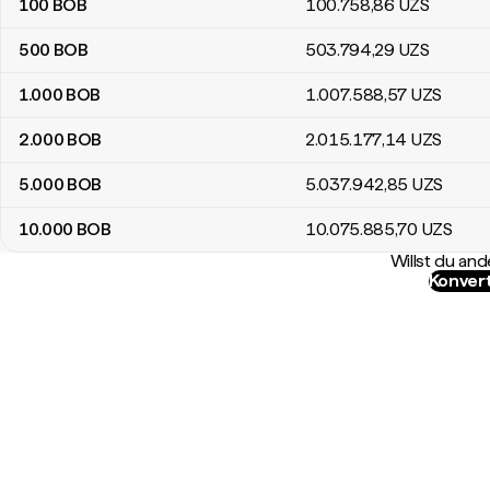
100
BOB
100.758
,86
UZS
500
BOB
503.794
,29
UZS
1.000
BOB
1.007.588
,57
UZS
2.000
BOB
2.015.177
,14
UZS
5.000
BOB
5.037.942
,85
UZS
10.000
BOB
10.075.885
,70
UZS
Willst du a
Konvert