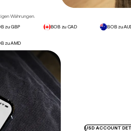
htigen Währungen.
B zu GBP
BOB zu CAD
BOB zu AU
B zu AMD
USD ACCOUNT DET