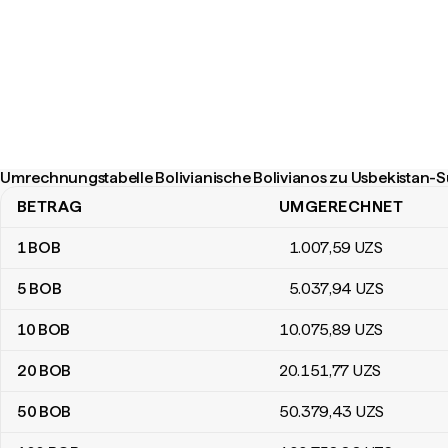
Umrechnungstabelle Bolivianische Bolivianos zu Usbekistan-
BETRAG
UMGERECHNET
Umrechnungstabelle Bolivianische Bolivianos zu Usbekistan-Sum
1
BOB
1.007
,59
UZS
5
BOB
5.037
,94
UZS
10
BOB
10.075
,89
UZS
20
BOB
20.151
,77
UZS
50
BOB
50.379
,43
UZS