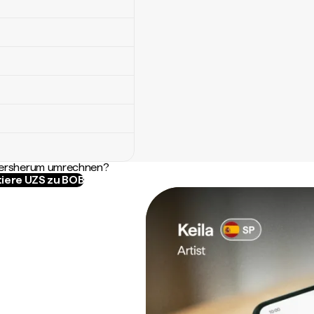
ndersherum umrechnen?
iere UZS zu BOB