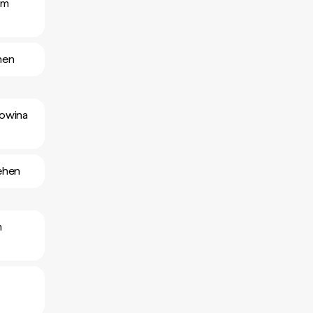
um
hen
gowina
ehen
m