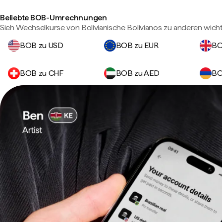
Beliebte BOB-Umrechnungen
Sieh Wechselkurse von Bolivianische Bolivianos zu anderen wic
BOB zu USD
BOB zu EUR
BO
BOB zu CHF
BOB zu AED
BO