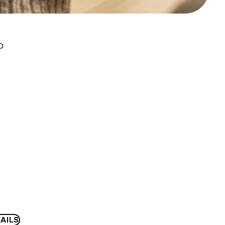
D
AILS