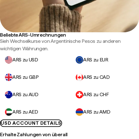
Beliebte ARS-Umrechnungen
Sieh Wechselkurse von Argentinische Pesos zu anderen
wichtigen Währungen.
ARS zu USD
ARS zu EUR
ARS zu GBP
ARS zu CAD
ARS zu AUD
ARS zu CHF
ARS zu AED
ARS zu AMD
USD ACCOUNT DETAILS
Erhalte Zahlungen von überall