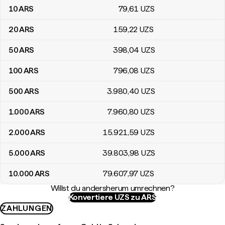
10
ARS
79
,61
UZS
20
ARS
159
,22
UZS
50
ARS
398
,04
UZS
100
ARS
796
,08
UZS
500
ARS
3.980
,40
UZS
1.000
ARS
7.960
,80
UZS
2.000
ARS
15.921
,59
UZS
5.000
ARS
39.803
,98
UZS
10.000
ARS
79.607
,97
UZS
Willst du andersherum umrechnen?
Konvertiere UZS zu ARS
ZAHLUNGEN