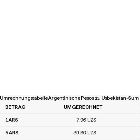
Umrechnungstabelle Argentinische Pesos zu Usbekistan-Sum
BETRAG
UMGERECHNET
Umrechnungstabelle Argentinische Pesos zu Usbekistan-Sum
1
ARS
7
,96
UZS
5
ARS
39
,80
UZS