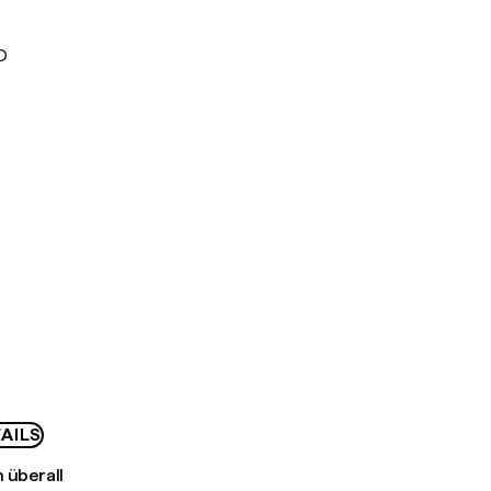
D
AILS
 überall