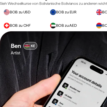
Sieh Wechselkurse von Bolivianische Bolivianos zu anderen wic
BOB zu USD
BOB zu EUR
BO
BOB zu CHF
BOB zu AED
BO