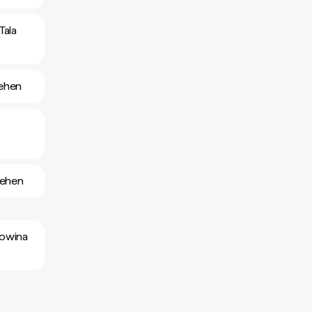
Tala
sehen
sehen
gowina