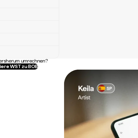
ndersherum umrechnen?
iere WST zu BOB