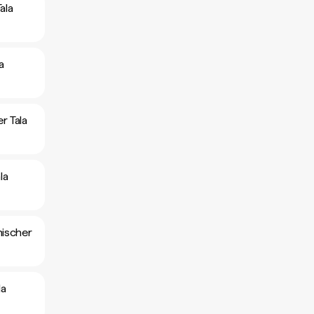
ala
a
r Tala
la
ischer
la