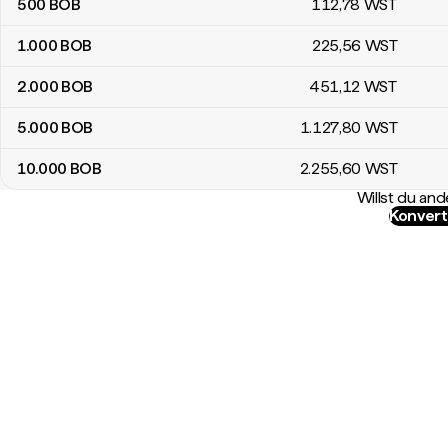
500
BOB
112
,78
WST
1.000
BOB
225
,56
WST
2.000
BOB
451
,12
WST
5.000
BOB
1.127
,80
WST
10.000
BOB
2.255
,60
WST
Willst du a
Konvert