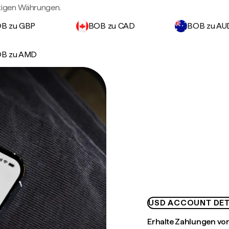
htigen Währungen.
B zu GBP
BOB zu CAD
BOB zu AU
B zu AMD
USD ACCOUNT DET
Erhalte Zahlungen von