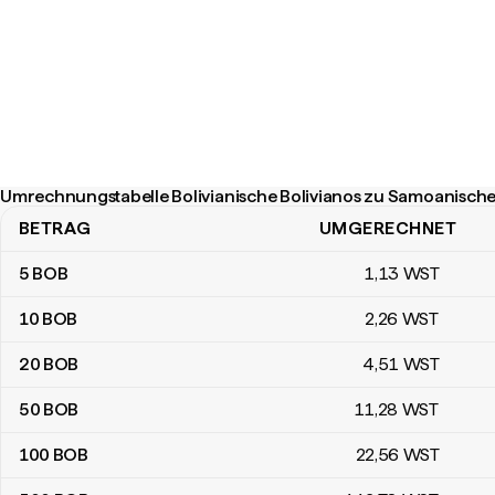
Umrechnungstabelle Bolivianische Bolivianos zu Samoanische
BETRAG
UMGERECHNET
Umrechnungstabelle Bolivianische Bolivianos zu Samoanische Tal
5
BOB
1
,13
WST
10
BOB
2
,26
WST
20
BOB
4
,51
WST
50
BOB
11
,28
WST
100
BOB
22
,56
WST