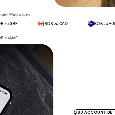
htigen Währungen.
B zu GBP
BOB zu CAD
BOB zu AU
B zu AMD
USD ACCOUNT DET