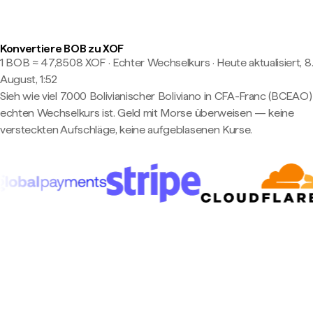
Konvertiere BOB zu XOF
1 BOB ≈ 47,8508 XOF · Echter Wechselkurs
·
Heute aktualisiert, 8
August, 1:52
Sieh wie viel 7.000 Bolivianischer Boliviano in CFA-Franc (BCEAO
echten Wechselkurs ist. Geld mit Morse überweisen — keine
versteckten Aufschläge, keine aufgeblasenen Kurse.