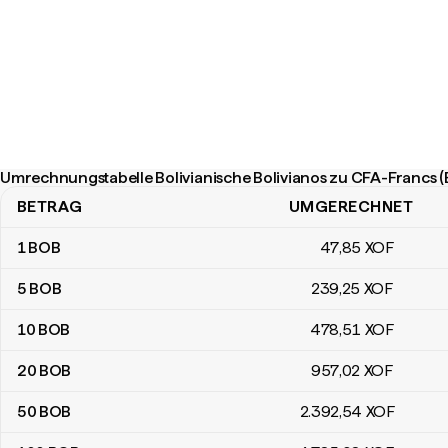
Umrechnungstabelle Bolivianische Bolivianos zu CFA-Francs 
BETRAG
UMGERECHNET
Umrechnungstabelle Bolivianische Bolivianos zu CFA-Francs (B
1
BOB
47
,85
XOF
5
BOB
239
,25
XOF
10
BOB
478
,51
XOF
20
BOB
957
,02
XOF
50
BOB
2.392
,54
XOF