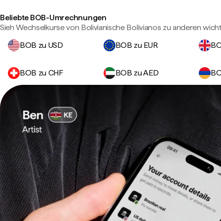
Beliebte BOB-Umrechnungen
Sieh Wechselkurse von Bolivianische Bolivianos zu anderen wic
BOB zu USD
BOB zu EUR
BO
BOB zu CHF
BOB zu AED
BO