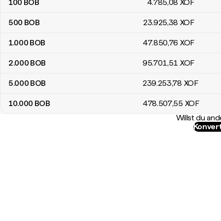
100
BOB
4.785
,08
XOF
500
BOB
23.925
,38
XOF
1.000
BOB
47.850
,76
XOF
2.000
BOB
95.701
,51
XOF
5.000
BOB
239.253
,78
XOF
10.000
BOB
478.507
,55
XOF
Willst du a
Konvert