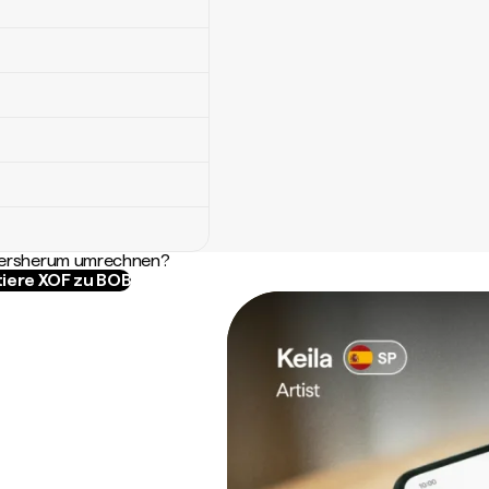
ndersherum umrechnen?
iere XOF zu BOB