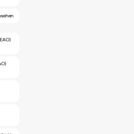
nsehen
CEAO)
AO)