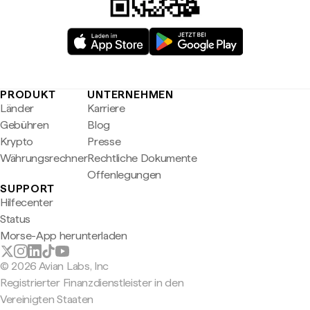
PRODUKT
UNTERNEHMEN
Länder
Karriere
Gebühren
Blog
Krypto
Presse
Währungsrechner
Rechtliche Dokumente
Offenlegungen
SUPPORT
Hilfecenter
Status
Morse-App herunterladen
© 2026 Avian Labs, Inc
Registrierter Finanzdienstleister in den
Vereinigten Staaten