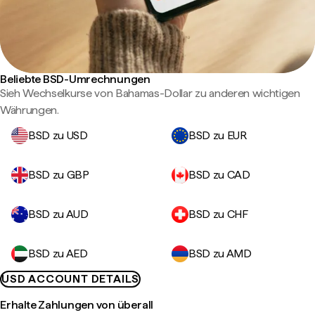
Beliebte BSD-Umrechnungen
Sieh Wechselkurse von Bahamas-Dollar zu anderen wichtigen
Währungen.
BSD zu USD
BSD zu EUR
BSD zu GBP
BSD zu CAD
BSD zu AUD
BSD zu CHF
BSD zu AED
BSD zu AMD
USD ACCOUNT DETAILS
Erhalte Zahlungen von überall