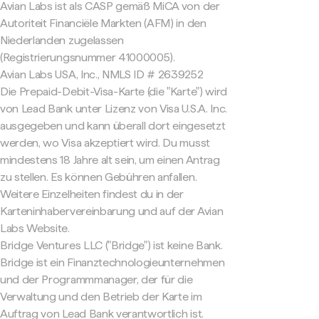
Avian Labs ist als CASP gemäß MiCA von der
Autoriteit Financiële Markten (AFM) in den
Niederlanden zugelassen
(Registrierungsnummer 41000005).
Avian Labs USA, Inc., NMLS ID # 2639252
Die Prepaid-Debit-Visa-Karte (die "Karte") wird
von Lead Bank unter Lizenz von Visa U.S.A. Inc.
ausgegeben und kann überall dort eingesetzt
werden, wo Visa akzeptiert wird. Du musst
mindestens 18 Jahre alt sein, um einen Antrag
zu stellen. Es können Gebühren anfallen.
Weitere Einzelheiten findest du in der
Karteninhabervereinbarung und auf der Avian
Labs Website.
Bridge Ventures LLC ("Bridge") ist keine Bank.
Bridge ist ein Finanztechnologieunternehmen
und der Programmmanager, der für die
Verwaltung und den Betrieb der Karte im
Auftrag von Lead Bank verantwortlich ist.