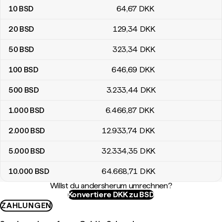
10
BSD
64
,67
DKK
20
BSD
129
,34
DKK
50
BSD
323
,34
DKK
100
BSD
646
,69
DKK
500
BSD
3.233
,44
DKK
1.000
BSD
6.466
,87
DKK
2.000
BSD
12.933
,74
DKK
5.000
BSD
32.334
,35
DKK
10.000
BSD
64.668
,71
DKK
Willst du andersherum umrechnen?
Konvertiere DKK zu BSD
ZAHLUNGEN