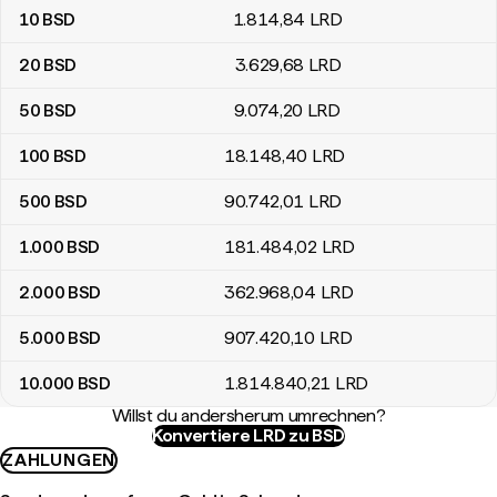
10
BSD
1.814
,84
LRD
20
BSD
3.629
,68
LRD
50
BSD
9.074
,20
LRD
100
BSD
18.148
,40
LRD
500
BSD
90.742
,01
LRD
1.000
BSD
181.484
,02
LRD
2.000
BSD
362.968
,04
LRD
5.000
BSD
907.420
,10
LRD
10.000
BSD
1.814.840
,21
LRD
Willst du andersherum umrechnen?
Konvertiere LRD zu BSD
ZAHLUNGEN