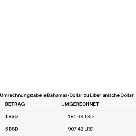
Umrechnungstabelle Bahamas-Dollar zu Liberianische Dollar
BETRAG
UMGERECHNET
Umrechnungstabelle Bahamas-Dollar zu Liberianische Dollar
1
BSD
181
,48
LRD
5
BSD
907
,42
LRD