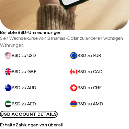
Beliebte BSD-Umrechnungen
Sieh Wechselkurse von Bahamas-Dollar zu anderen wichtigen
Währungen.
BSD zu USD
BSD zu EUR
BSD zu GBP
BSD zu CAD
BSD zu AUD
BSD zu CHF
BSD zu AED
BSD zu AMD
USD ACCOUNT DETAILS
Erhalte Zahlungen von überall