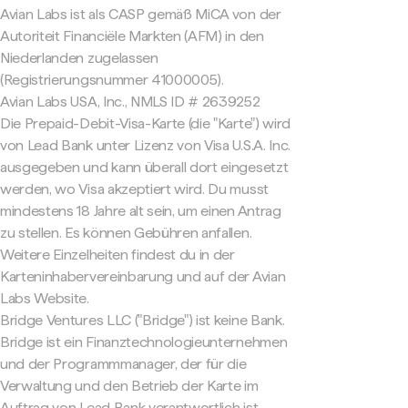
Avian Labs ist als CASP gemäß MiCA von der
Autoriteit Financiële Markten (AFM) in den
Niederlanden zugelassen
(Registrierungsnummer 41000005).
Avian Labs USA, Inc., NMLS ID # 2639252
Die Prepaid-Debit-Visa-Karte (die "Karte") wird
von Lead Bank unter Lizenz von Visa U.S.A. Inc.
ausgegeben und kann überall dort eingesetzt
werden, wo Visa akzeptiert wird. Du musst
mindestens 18 Jahre alt sein, um einen Antrag
zu stellen. Es können Gebühren anfallen.
Weitere Einzelheiten findest du in der
Karteninhabervereinbarung und auf der Avian
Labs Website.
Bridge Ventures LLC ("Bridge") ist keine Bank.
Bridge ist ein Finanztechnologieunternehmen
und der Programmmanager, der für die
Verwaltung und den Betrieb der Karte im
Auftrag von Lead Bank verantwortlich ist.