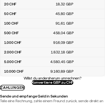
20
CHF
18
,32
GBP
50
CHF
45
,80
GBP
100
CHF
91
,61
GBP
500
CHF
458
,04
GBP
1.000
CHF
916
,09
GBP
2.000
CHF
1.832
,18
GBP
5.000
CHF
4.580
,45
GBP
10.000
CHF
9.160
,89
GBP
Willst du andersherum umrechnen?
Konvertiere GBP zu CHF
ZAHLUNGEN
Sende und empfange Geld in Sekunden
Teile eine Rechnung, zahle einem Freund zurück, sende direkt an