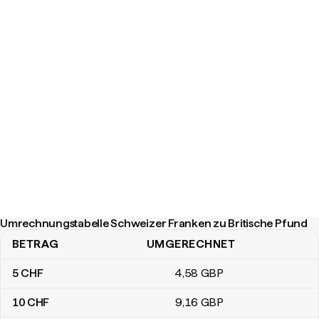
Umrechnungstabelle Schweizer Franken zu Britische Pfund
BETRAG
UMGERECHNET
Umrechnungstabelle Schweizer Franken zu Britische Pfund
5
CHF
4
,58
GBP
10
CHF
9
,16
GBP