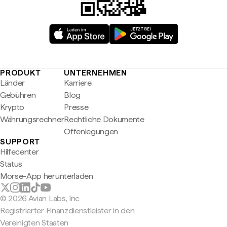
PRODUKT
UNTERNEHMEN
Länder
Karriere
Gebühren
Blog
Krypto
Presse
Währungsrechner
Rechtliche Dokumente
Offenlegungen
SUPPORT
Hilfecenter
Status
Morse-App herunterladen
© 2026 Avian Labs, Inc
Registrierter Finanzdienstleister in den
Vereinigten Staaten