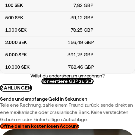
100
SEK
7
,82
GBP
500
SEK
39
,12
GBP
1.000
SEK
78
,25
GBP
2.000
SEK
156
,49
GBP
5.000
SEK
391
,23
GBP
10.000
SEK
782
,46
GBP
Willst du andersherum umrechnen?
Konvertiere GBP zu SEK
ZAHLUNGEN
Sende und empfange Geld in Sekunden
Teile eine Rechnung, zahle einem Freund zurück, sende direkt an
eine mexikanische oder brasilianische Bank. Keine versteckten
Gebühren oder hinterhältigen Aufschläge.
Öffne deinen kostenlosen Account