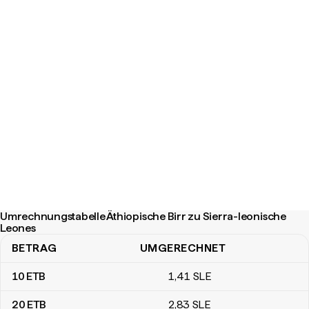
Umrechnungstabelle Äthiopische Birr zu Sierra-leonische
Leones
BETRAG
UMGERECHNET
Umrechnungstabelle Äthiopische Birr zu Sierra-leonische Leones
10
ETB
1
,41
SLE
20
ETB
2
,83
SLE