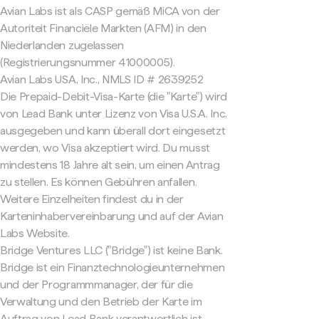
Avian Labs ist als CASP gemäß MiCA von der
Autoriteit Financiële Markten (AFM) in den
Niederlanden zugelassen
(Registrierungsnummer 41000005).
Avian Labs USA, Inc., NMLS ID # 2639252
Die Prepaid-Debit-Visa-Karte (die "Karte") wird
von Lead Bank unter Lizenz von Visa U.S.A. Inc.
ausgegeben und kann überall dort eingesetzt
werden, wo Visa akzeptiert wird. Du musst
mindestens 18 Jahre alt sein, um einen Antrag
zu stellen. Es können Gebühren anfallen.
Weitere Einzelheiten findest du in der
Karteninhabervereinbarung und auf der Avian
Labs Website.
Bridge Ventures LLC ("Bridge") ist keine Bank.
Bridge ist ein Finanztechnologieunternehmen
und der Programmmanager, der für die
Verwaltung und den Betrieb der Karte im
Auftrag von Lead Bank verantwortlich ist.