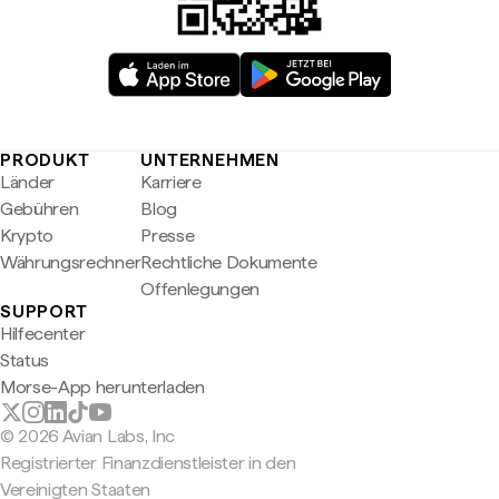
PRODUKT
UNTERNEHMEN
Länder
Karriere
Gebühren
Blog
Krypto
Presse
Währungsrechner
Rechtliche Dokumente
Offenlegungen
SUPPORT
Hilfecenter
Status
Morse-App herunterladen
© 2026 Avian Labs, Inc
Registrierter Finanzdienstleister in den
Vereinigten Staaten