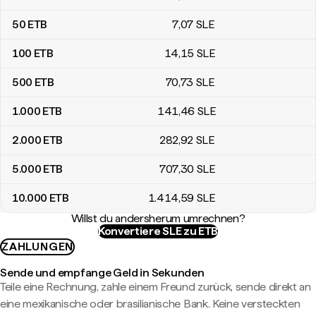
50
ETB
7
,07
SLE
100
ETB
14
,15
SLE
500
ETB
70
,73
SLE
1.000
ETB
141
,46
SLE
2.000
ETB
282
,92
SLE
5.000
ETB
707
,30
SLE
10.000
ETB
1.414
,59
SLE
Willst du andersherum umrechnen?
Konvertiere SLE zu ETB
ZAHLUNGEN
Sende und empfange Geld in Sekunden
Teile eine Rechnung, zahle einem Freund zurück, sende direkt an
eine mexikanische oder brasilianische Bank. Keine versteckten