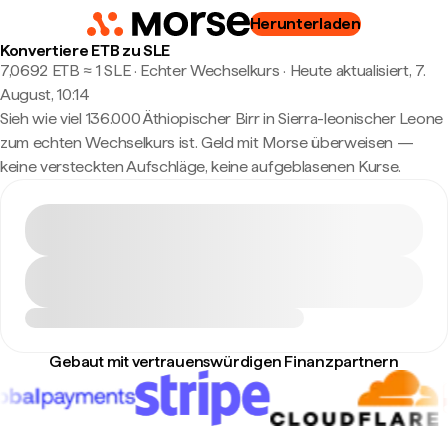
Herunterladen
Konvertiere ETB zu SLE
7,0692 ETB ≈ 1 SLE · Echter Wechselkurs
·
Heute aktualisiert, 7.
August, 10:14
Sieh wie viel 136.000 Äthiopischer Birr in Sierra-leonischer Leone
zum echten Wechselkurs ist. Geld mit Morse überweisen —
keine versteckten Aufschläge, keine aufgeblasenen Kurse.
Gebaut mit vertrauenswürdigen Finanzpartnern