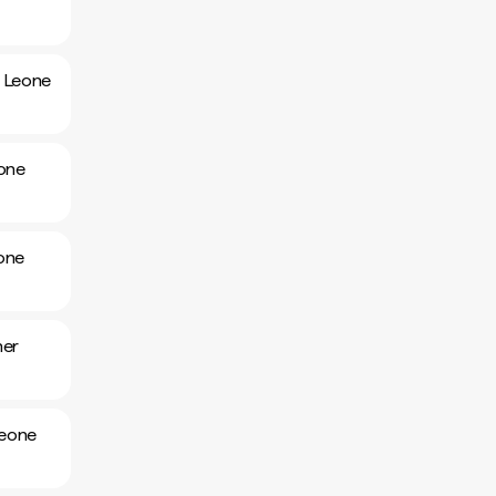
r Leone
eone
eone
her
Leone