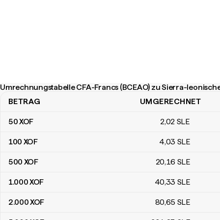
Umrechnungstabelle CFA-Francs (BCEAO) zu Sierra-leonisch
BETRAG
UMGERECHNET
Umrechnungstabelle CFA-Francs (BCEAO) zu Sierra-leonische L
50
XOF
2
,02
SLE
100
XOF
4
,03
SLE
500
XOF
20
,16
SLE
1.000
XOF
40
,33
SLE
2.000
XOF
80
,65
SLE