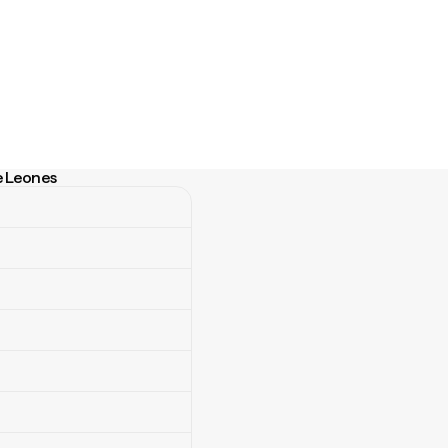
e Leones
eones