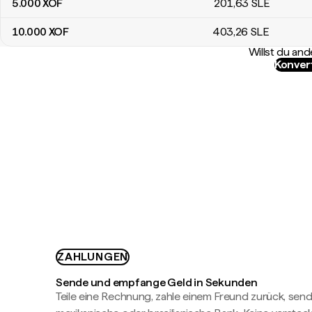
5.000
XOF
201
,63
SLE
10.000
XOF
403
,26
SLE
Willst du a
Konver
ZAHLUNGEN
Sende und empfange Geld in Sekunden
Teile eine Rechnung, zahle einem Freund zurück, send