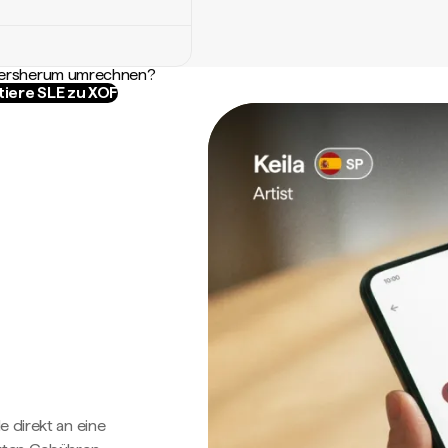
ndersherum umrechnen?
tiere SLE zu XOF
e direkt an eine