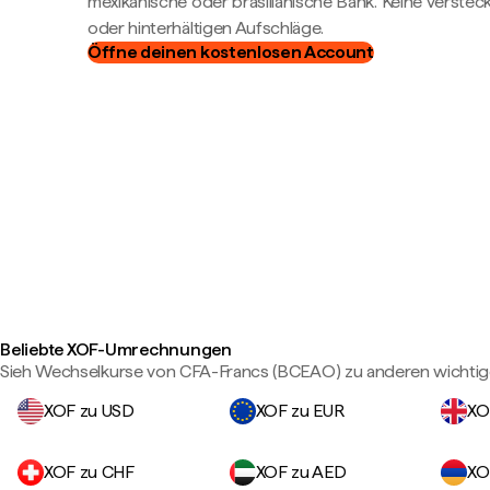
mexikanische oder brasilianische Bank. Keine verste
oder hinterhältigen Aufschläge.
Öffne deinen kostenlosen Account
Beliebte XOF-Umrechnungen
Sieh Wechselkurse von CFA-Francs (BCEAO) zu anderen wichti
XOF zu USD
XOF zu EUR
XO
XOF zu CHF
XOF zu AED
XO