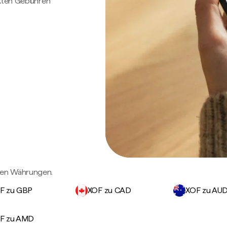
ckten Gebühren
gen Währungen.
F zu GBP
XOF zu CAD
XOF zu AU
F zu AMD