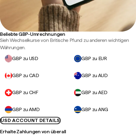
Beliebte GBP-Umrechnungen
Sieh Wechselkurse von Britische Pfund zu anderen wichtigen
Währungen.
GBP zu USD
GBP zu EUR
GBP zu CAD
GBP zu AUD
GBP zu CHF
GBP zu AED
GBP zu AMD
GBP zu ANG
USD ACCOUNT DETAILS
Erhalte Zahlungen von überall