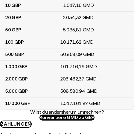
10
GBP
1.017
,16
GMD
20
GBP
2.034
,32
GMD
50
GBP
5.085
,81
GMD
100
GBP
10.171
,62
GMD
500
GBP
50.858
,09
GMD
1.000
GBP
101.716
,19
GMD
2.000
GBP
203.432
,37
GMD
5.000
GBP
508.580
,94
GMD
10.000
GBP
1.017.161
,87
GMD
Willst du andersherum umrechnen?
Konvertiere GMD zu GBP
ZAHLUNGEN