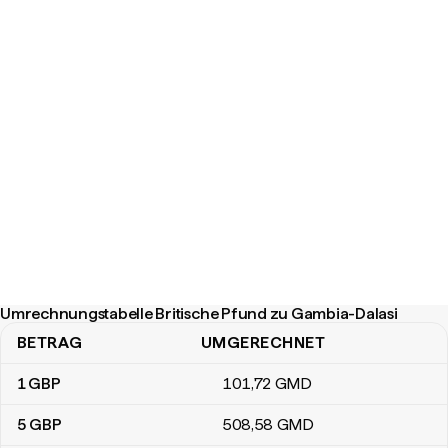
Umrechnungstabelle Britische Pfund zu Gambia-Dalasi
BETRAG
UMGERECHNET
Umrechnungstabelle Britische Pfund zu Gambia-Dalasi
1
GBP
101
,72
GMD
5
GBP
508
,58
GMD