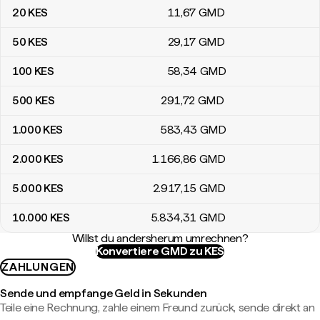
20
KES
11
,67
GMD
50
KES
29
,17
GMD
100
KES
58
,34
GMD
500
KES
291
,72
GMD
1.000
KES
583
,43
GMD
2.000
KES
1.166
,86
GMD
5.000
KES
2.917
,15
GMD
10.000
KES
5.834
,31
GMD
Willst du andersherum umrechnen?
Konvertiere GMD zu KES
ZAHLUNGEN
Sende und empfange Geld in Sekunden
Teile eine Rechnung, zahle einem Freund zurück, sende direkt an