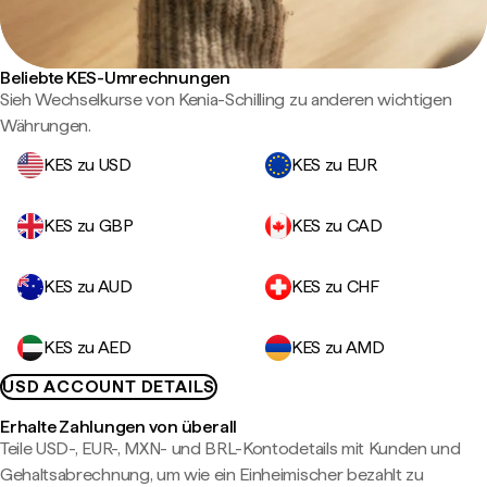
Beliebte KES-Umrechnungen
Sieh Wechselkurse von Kenia-Schilling zu anderen wichtigen
Währungen.
KES zu USD
KES zu EUR
KES zu GBP
KES zu CAD
KES zu AUD
KES zu CHF
KES zu AED
KES zu AMD
USD ACCOUNT DETAILS
Erhalte Zahlungen von überall
Teile USD-, EUR-, MXN- und BRL-Kontodetails mit Kunden und
Gehaltsabrechnung, um wie ein Einheimischer bezahlt zu