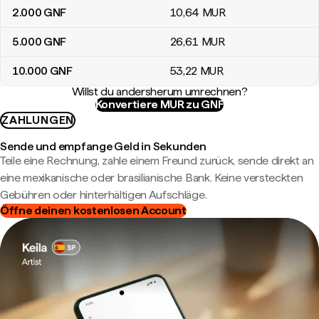
2.000
GNF
10
,64
MUR
5.000
GNF
26
,61
MUR
10.000
GNF
53
,22
MUR
Willst du andersherum umrechnen?
Konvertiere MUR zu GNF
ZAHLUNGEN
Sende und empfange Geld in Sekunden
Teile eine Rechnung, zahle einem Freund zurück, sende direkt an
eine mexikanische oder brasilianische Bank. Keine versteckten
Gebühren oder hinterhältigen Aufschläge.
Öffne deinen kostenlosen Account