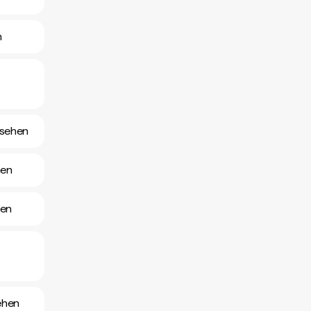
n
nsehen
hen
hen
ehen