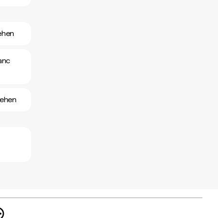
ehen
anc
sehen