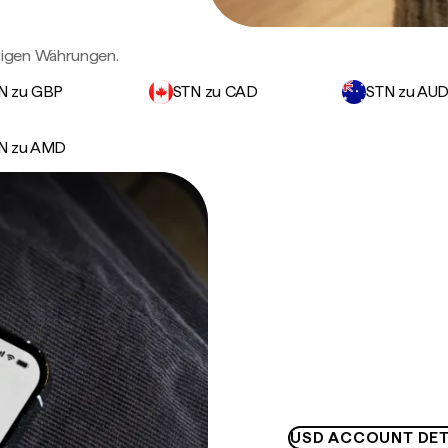
tigen Währungen.
N zu GBP
STN zu CAD
STN zu AU
N zu AMD
USD ACCOUNT DET