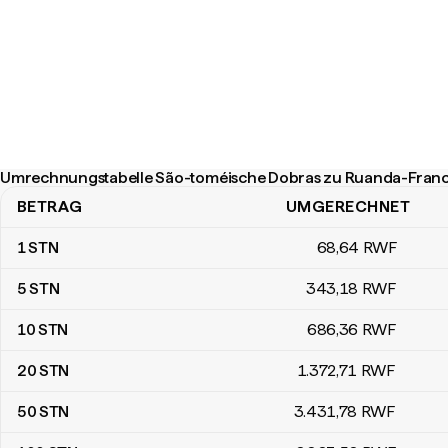
Umrechnungstabelle São-toméische Dobras zu Ruanda-Fran
BETRAG
UMGERECHNET
Umrechnungstabelle São-toméische Dobras zu Ruanda-Francs
1
STN
68
,64
RWF
5
STN
343
,18
RWF
10
STN
686
,36
RWF
20
STN
1.372
,71
RWF
50
STN
3.431
,78
RWF