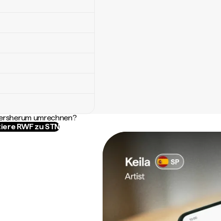
ndersherum umrechnen?
iere RWF zu STN