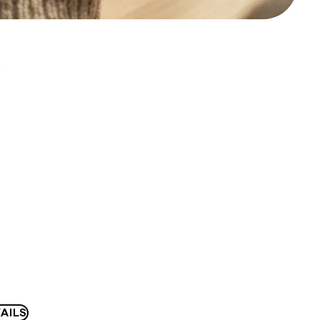
D
AILS