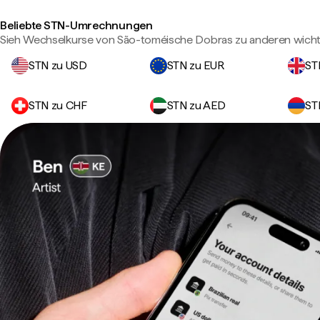
Beliebte STN-Umrechnungen
Sieh Wechselkurse von São-toméische Dobras zu anderen wich
STN zu USD
STN zu EUR
ST
STN zu CHF
STN zu AED
ST