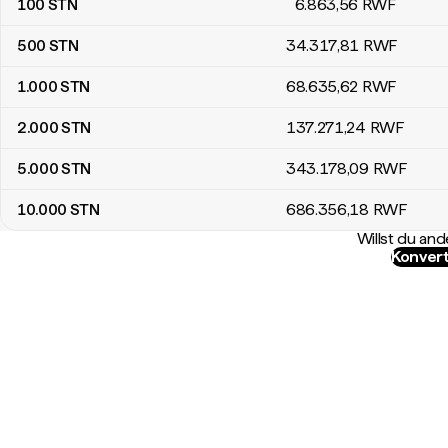
100
STN
6.863
,56
RWF
500
STN
34.317
,81
RWF
1.000
STN
68.635
,62
RWF
2.000
STN
137.271
,24
RWF
5.000
STN
343.178
,09
RWF
10.000
STN
686.356
,18
RWF
Willst du a
Konvert