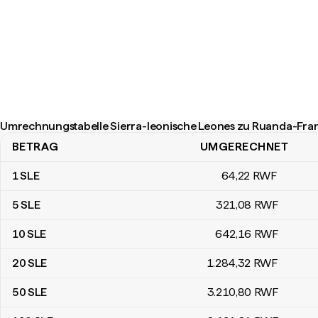
Umrechnungstabelle Sierra-leonische Leones zu Ruanda-Fra
BETRAG
UMGERECHNET
Umrechnungstabelle Sierra-leonische Leones zu Ruanda-Francs
1
SLE
64
,22
RWF
5
SLE
321
,08
RWF
10
SLE
642
,16
RWF
20
SLE
1.284
,32
RWF
50
SLE
3.210
,80
RWF