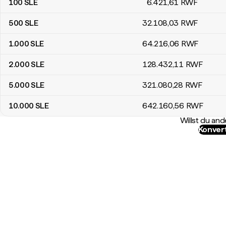
100
SLE
6.421
,61
RWF
500
SLE
32.108
,03
RWF
1.000
SLE
64.216
,06
RWF
2.000
SLE
128.432
,11
RWF
5.000
SLE
321.080
,28
RWF
10.000
SLE
642.160
,56
RWF
Willst du a
Konver