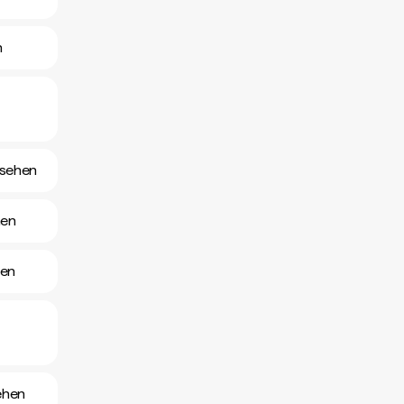
n
nsehen
hen
hen
ehen