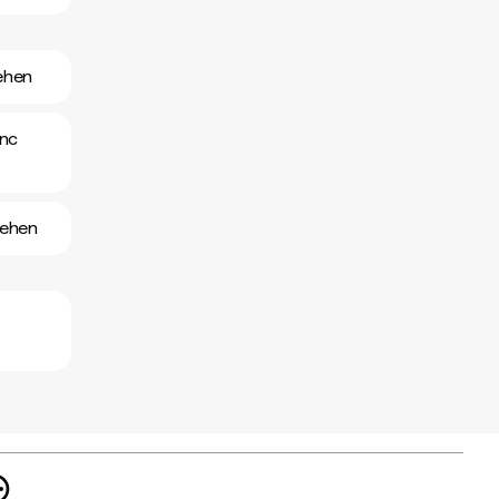
ehen
anc
sehen