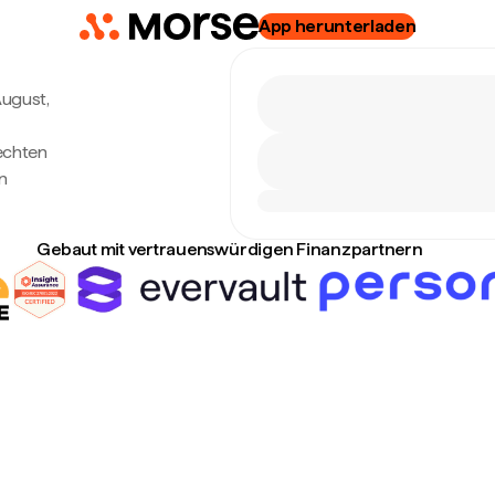
App herunterladen
August,
 echten
n
Gebaut mit vertrauenswürdigen Finanzpartnern