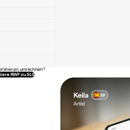
ndersherum umrechnen?
tiere RWF zu SLE