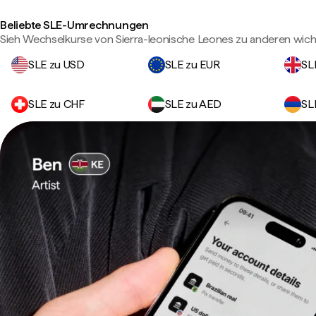
Beliebte SLE-Umrechnungen
Sieh Wechselkurse von Sierra-leonische Leones zu anderen wic
SLE zu USD
SLE zu EUR
SL
SLE zu CHF
SLE zu AED
SL