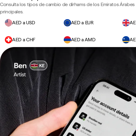
Consulta los tipos de cambio de dírhams de los Emiratos Árabe
principales.
AED a USD
AED a EUR
AE
AED a CHF
AED a AMD
AE