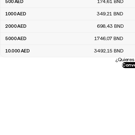
500
AED
174
,61
BND
1000
AED
349
,21
BND
2000
AED
698
,43
BND
5000
AED
1746
,07
BND
10.000
AED
3492
,15
BND
¿Quieres 
Conve