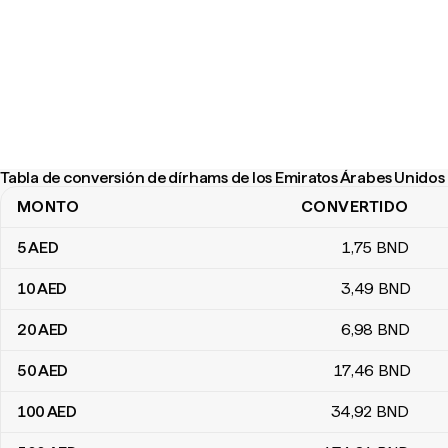
Tabla de conversión de dírhams de los Emiratos Árabes Unidos
MONTO
CONVERTIDO
Tabla de conversión de dírhams de los Emiratos Árabes Unidos 
5
AED
1
,75
BND
10
AED
3
,49
BND
20
AED
6
,98
BND
50
AED
17
,46
BND
100
AED
34
,92
BND