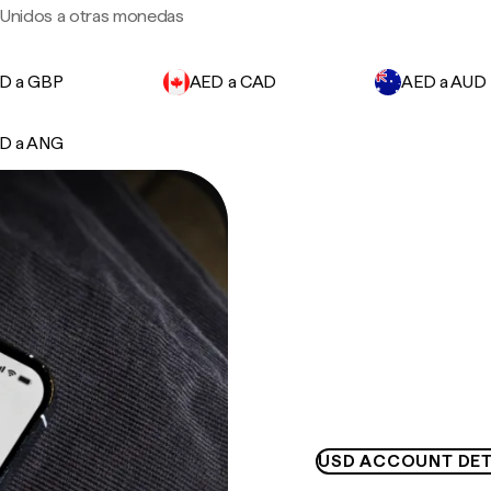
s Unidos a otras monedas
D a GBP
AED a CAD
AED a AUD
D a ANG
USD ACCOUNT DET