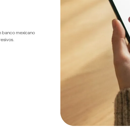
 un banco mexicano
resivos.