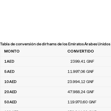
Tabla de conversión de dírhams de los Emiratos Árabes Unidos
MONTO
CONVERTIDO
Tabla de conversión de dírhams de los Emiratos Árabes Unidos a
1
AED
2399
,41
GNF
5
AED
11.997
,06
GNF
10
AED
23.994
,12
GNF
20
AED
47.988
,24
GNF
50
AED
119.970
,60
GNF