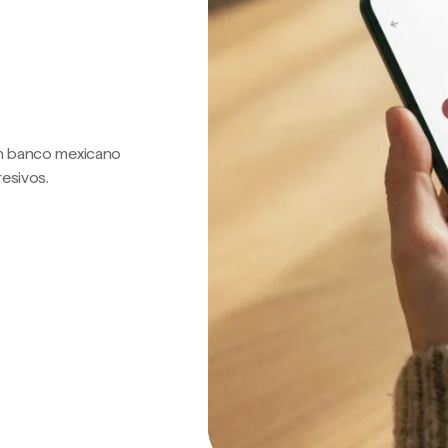
 un banco mexicano
resivos.