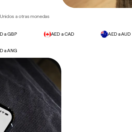
s Unidos a otras monedas
D a GBP
AED a CAD
AED a AUD
D a ANG