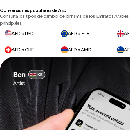
Conversiones populares de AED
Consulta los tipos de cambio de dírhams de los Emiratos Árabe
principales.
AED a USD
AED a EUR
AE
AED a CHF
AED a AMD
AE