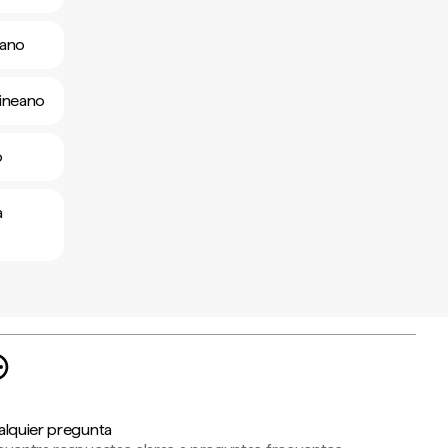
eano
uineano
o
a
alquier pregunta