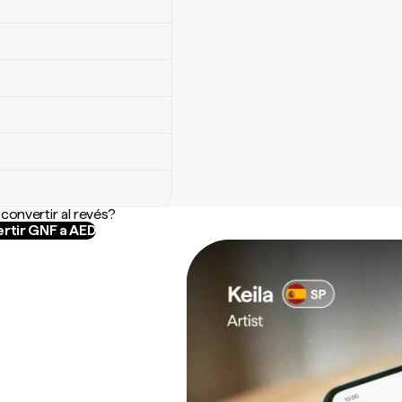
convertir al revés?
rtir GNF a AED