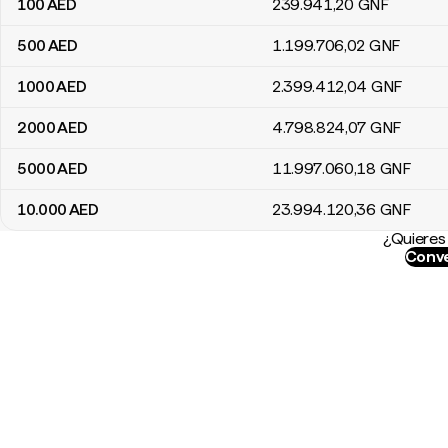
100
AED
239.941
,20
GNF
500
AED
1.199.706
,02
GNF
1000
AED
2.399.412
,04
GNF
2000
AED
4.798.824
,07
GNF
5000
AED
11.997.060
,18
GNF
10.000
AED
23.994.120
,36
GNF
¿Quieres 
Conve