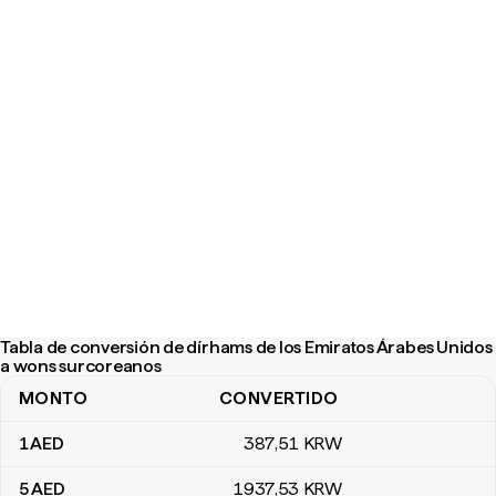
Tabla de conversión de dírhams de los Emiratos Árabes Unidos
a wons surcoreanos
MONTO
CONVERTIDO
Tabla de conversión de dírhams de los Emiratos Árabes Unidos 
1
AED
387
,51
KRW
5
AED
1937
,53
KRW