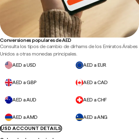
Conversiones populares de AED
Consulta los tipos de cambio de dírhams de los Emiratos Árabes
Unidos a otras monedas principales.
AED a USD
AED a EUR
AED a GBP
AED a CAD
AED a AUD
AED a CHF
AED a AMD
AED a ANG
USD ACCOUNT DETAILS