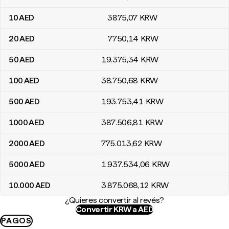
10
AED
3875
,07
KRW
20
AED
7750
,14
KRW
50
AED
19.375
,34
KRW
100
AED
38.750
,68
KRW
500
AED
193.753
,41
KRW
1000
AED
387.506
,81
KRW
2000
AED
775.013
,62
KRW
5000
AED
1.937.534
,06
KRW
10.000
AED
3.875.068
,12
KRW
¿Quieres convertir al revés?
Convertir KRW a AED
PAGOS