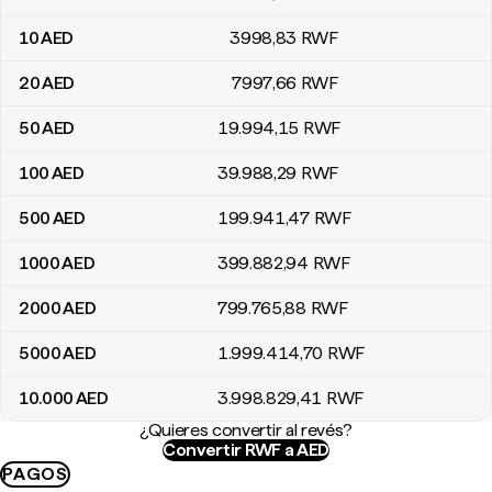
10
AED
3998
,83
RWF
20
AED
7997
,66
RWF
50
AED
19.994
,15
RWF
100
AED
39.988
,29
RWF
500
AED
199.941
,47
RWF
1000
AED
399.882
,94
RWF
2000
AED
799.765
,88
RWF
5000
AED
1.999.414
,70
RWF
10.000
AED
3.998.829
,41
RWF
¿Quieres convertir al revés?
Convertir RWF a AED
PAGOS