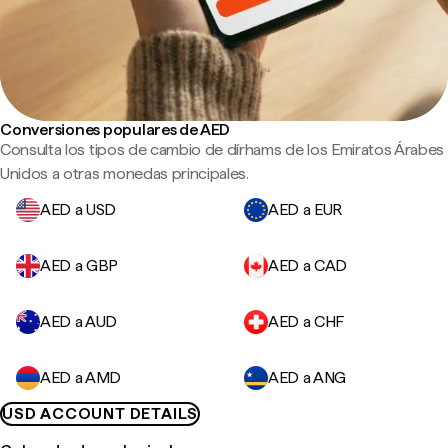
Conversiones populares de AED
Consulta los tipos de cambio de dírhams de los Emiratos Árabes
Unidos a otras monedas principales.
AED a USD
AED a EUR
AED a GBP
AED a CAD
AED a AUD
AED a CHF
AED a AMD
AED a ANG
USD ACCOUNT DETAILS