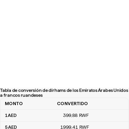
Tabla de conversión de dírhams de los Emiratos Árabes Unidos
a francos ruandeses
MONTO
CONVERTIDO
Tabla de conversión de dírhams de los Emiratos Árabes Unidos 
1
AED
399
,88
RWF
5
AED
1999
,41
RWF