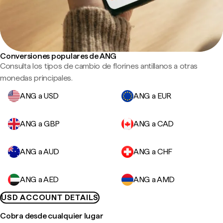
Conversiones populares de ANG
Consulta los tipos de cambio de florines antillanos a otras
monedas principales.
ANG a USD
ANG a EUR
ANG a GBP
ANG a CAD
ANG a AUD
ANG a CHF
ANG a AED
ANG a AMD
USD ACCOUNT DETAILS
Cobra desde cualquier lugar