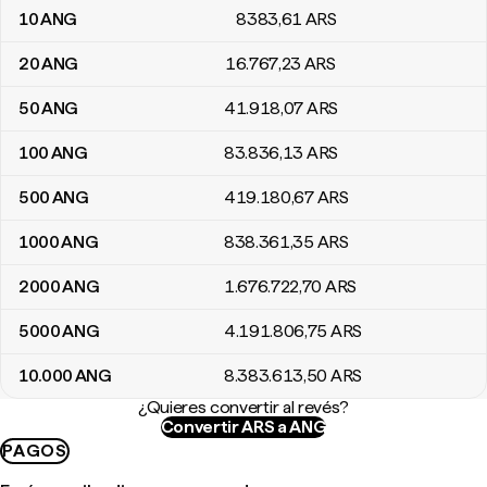
10
ANG
8383
,61
ARS
20
ANG
16.767
,23
ARS
50
ANG
41.918
,07
ARS
100
ANG
83.836
,13
ARS
500
ANG
419.180
,67
ARS
1000
ANG
838.361
,35
ARS
2000
ANG
1.676.722
,70
ARS
5000
ANG
4.191.806
,75
ARS
10.000
ANG
8.383.613
,50
ARS
¿Quieres convertir al revés?
Convertir ARS a ANG
PAGOS