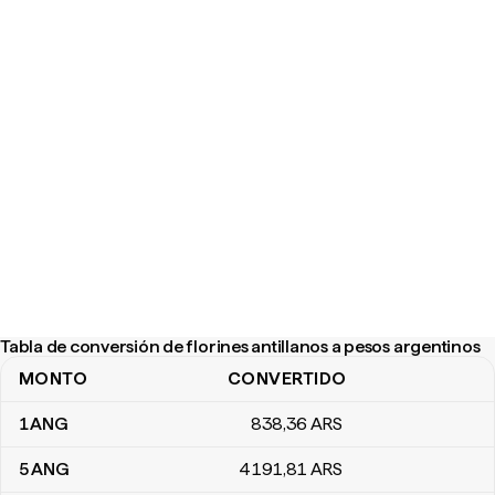
Tabla de conversión de florines antillanos a pesos argentinos
MONTO
CONVERTIDO
Tabla de conversión de florines antillanos a pesos argentinos
1
ANG
838
,36
ARS
5
ANG
4191
,81
ARS