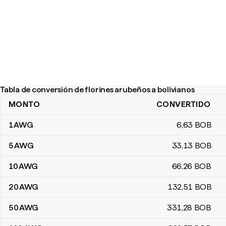
Tabla de conversión de florines arubeños a bolivianos
MONTO
CONVERTIDO
Tabla de conversión de florines arubeños a bolivianos
1
AWG
6
,63
BOB
5
AWG
33
,13
BOB
10
AWG
66
,26
BOB
20
AWG
132
,51
BOB
50
AWG
331
,28
BOB