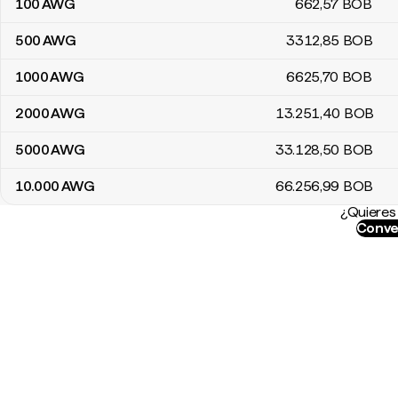
100
AWG
662
,57
BOB
500
AWG
3312
,85
BOB
1000
AWG
6625
,70
BOB
2000
AWG
13.251
,40
BOB
5000
AWG
33.128
,50
BOB
10.000
AWG
66.256
,99
BOB
¿Quieres 
Conve