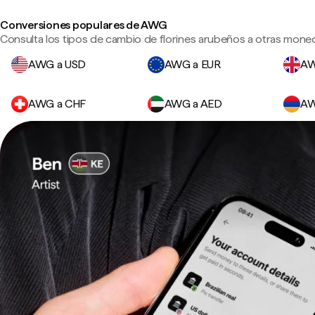
Conversiones populares de AWG
Consulta los tipos de cambio de florines arubeños a otras moned
AWG a USD
AWG a EUR
AW
AWG a CHF
AWG a AED
AW