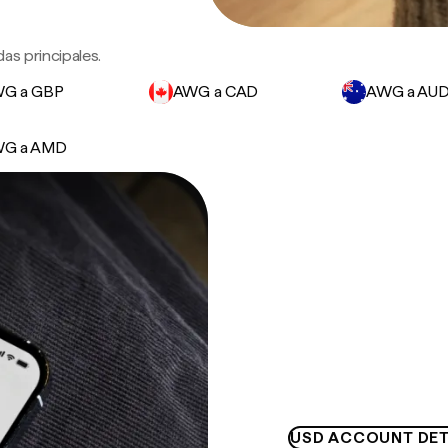
as principales.
G a GBP
AWG a CAD
AWG a AU
G a AMD
USD ACCOUNT DET