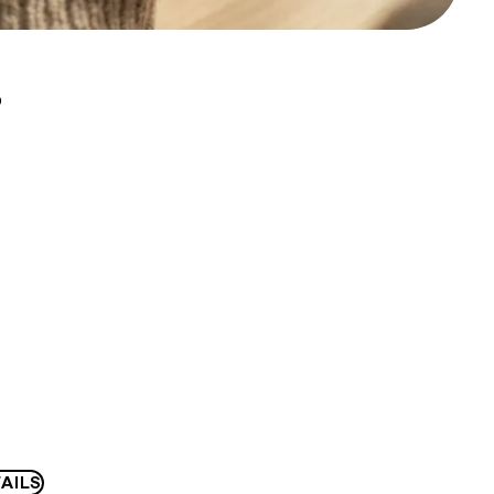
D
AILS