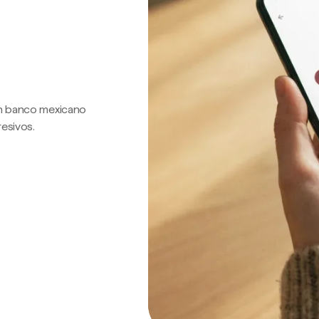
 un banco mexicano
resivos.