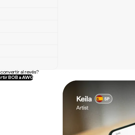
convertir al revés?
rtir BOB a AWG