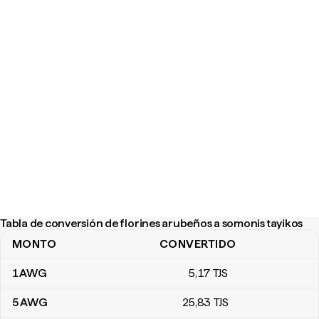
Tabla de conversión de florines arubeños a somonis tayikos
MONTO
CONVERTIDO
Tabla de conversión de florines arubeños a somonis tayikos
1
AWG
5
,17
TJS
5
AWG
25
,83
TJS