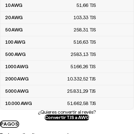
10
AWG
51
,66
TJS
20
AWG
103
,33
TJS
50
AWG
258
,31
TJS
100
AWG
516
,63
TJS
500
AWG
2583
,13
TJS
1000
AWG
5166
,26
TJS
2000
AWG
10.332
,52
TJS
5000
AWG
25.831
,29
TJS
10.000
AWG
51.662
,58
TJS
¿Quieres convertir al revés?
Convertir TJS a AWG
PAGOS