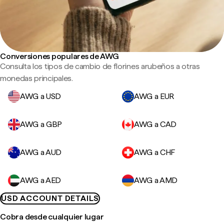
Conversiones populares de AWG
Consulta los tipos de cambio de florines arubeños a otras
monedas principales.
AWG a USD
AWG a EUR
AWG a GBP
AWG a CAD
AWG a AUD
AWG a CHF
AWG a AED
AWG a AMD
USD ACCOUNT DETAILS
Cobra desde cualquier lugar