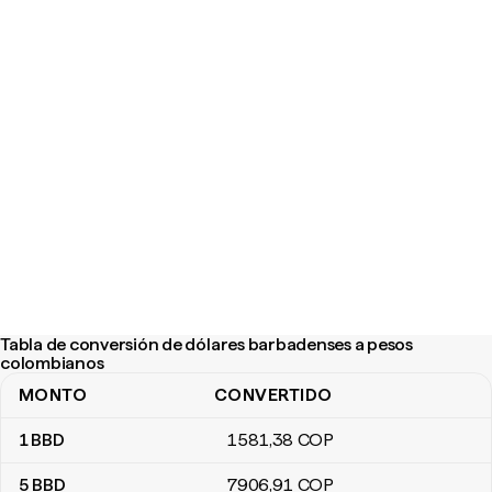
Tabla de conversión de dólares barbadenses a pesos
colombianos
MONTO
CONVERTIDO
Tabla de conversión de dólares barbadenses a pesos colombian
1
BBD
1581
,38
COP
5
BBD
7906
,91
COP