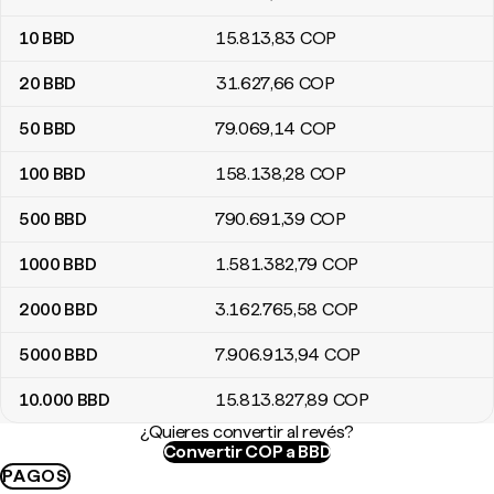
10
BBD
15.813
,83
COP
20
BBD
31.627
,66
COP
50
BBD
79.069
,14
COP
100
BBD
158.138
,28
COP
500
BBD
790.691
,39
COP
1000
BBD
1.581.382
,79
COP
2000
BBD
3.162.765
,58
COP
5000
BBD
7.906.913
,94
COP
10.000
BBD
15.813.827
,89
COP
¿Quieres convertir al revés?
Convertir COP a BBD
PAGOS