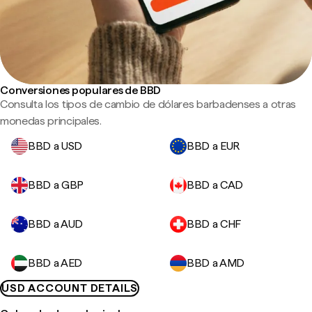
Conversiones populares de BBD
Consulta los tipos de cambio de dólares barbadenses a otras
monedas principales.
BBD a USD
BBD a EUR
BBD a GBP
BBD a CAD
BBD a AUD
BBD a CHF
BBD a AED
BBD a AMD
USD ACCOUNT DETAILS